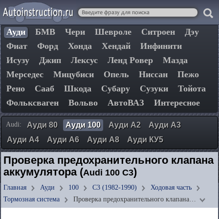
Ауди
БМВ
Чери
Шевроле
Ситроен
Дэу
Фиат
Форд
Хонда
Хендай
Инфинити
Исузу
Джип
Лексус
Ленд Ровер
Мазда
Мерседес
Мицубиси
Опель
Ниссан
Пежо
Рено
Сааб
Шкода
Субару
Сузуки
Тойота
Фольксваген
Вольво
АвтоВАЗ
Интересное
Audi:
Ауди 80
Ауди 100
Ауди А2
Ауди А3
Ауди А4
Ауди А6
Ауди А8
Ауди КУ5
Проверка предохранительного клапана
аккумулятора (
)
Audi 100 C3
Главная
Ауди
100
C3 (1982-1990)
Ходовая часть
Тормозная система
Проверка предохранительного клапана…