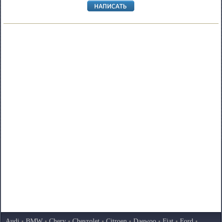
Audi
•
BMW
•
Chery
•
Chevrolet
•
Citroen
•
Daewoo
•
Fiat
•
Ford
•