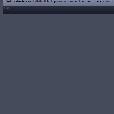
|
|
|
|
AutoInstruction.ru
© 2020–2026
Карта сайта
Статьи
Контакты
Поиск по сайту
0.01