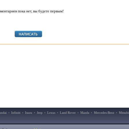
ментариев пока нет, вы будете первым!
undai
•
Infiniti
•
Isuzu
•
Jeep
•
Lexus
•
Land Rover
•
Mazda
•
Mercedes-Benz
•
Mitsubi