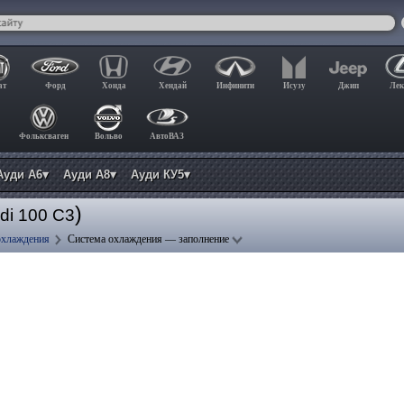
ат
Форд
Хонда
Хендай
Инфинити
Исузу
Джип
Лек
Фольксваген
Вольво
АвтоВАЗ
Ауди А6▾
Ауди А8▾
Ауди КУ5▾
)
di 100 C3
охлаждения
Система охлаждения — заполнение