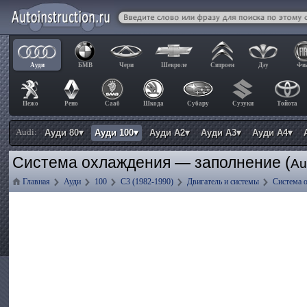
Ауди
БМВ
Чери
Шевроле
Ситроен
Дэу
Фи
Пежо
Рено
Сааб
Шкода
Субару
Сузуки
Тойота
Audi:
Ауди 80▾
Ауди 100▾
Ауди А2▾
Ауди А3▾
Ауди А4▾
Система охлаждения — заполнение (
Au
Главная
Ауди
100
C3 (1982-1990)
Двигатель и системы
Система 