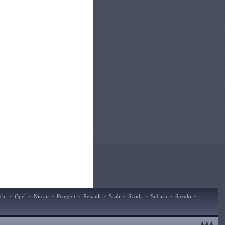
shi
•
Opel
•
Nissan
•
Peugeot
•
Renault
•
Saab
•
Skoda
•
Subaru
•
Suzuki
•