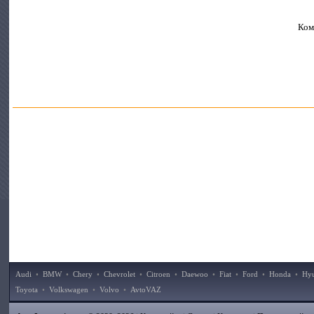
Ком
Audi
•
BMW
•
Chery
•
Chevrolet
•
Citroen
•
Daewoo
•
Fiat
•
Ford
•
Honda
•
Hy
Toyota
•
Volkswagen
•
Volvo
•
AvtoVAZ