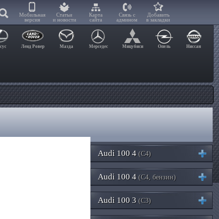
Мобильная
Статьи
Карта
Связь с
Добавить
версия
и новости
сайта
админом
в закладки
сус
Ленд Ровер
Мазда
Мерседес
Мицубиси
Опель
Ниссан
Audi 100 4
(C4)
Audi 100 4
(C4, бензин)
Audi 100 3
(C3)