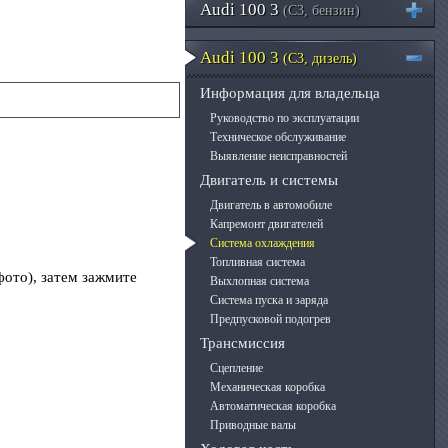
Audi 100 3
(C3, бензин)
Audi 100 3
(C3, дизель)
Информация для владельца
Руководство по эксплуатации
Техническое обслуживание
Выявление неисправностей
Двигатель и системы
Двигатель в автомобиле
Капремонт двигателей
Система охлаждения
Топливная система
фото), затем зажмите
Выхлопная система
Система пуска и заряда
Предпусковой подогрев
Трансмиссия
Сцепление
Механическая коробка
Автоматическая коробка
Приводные валы