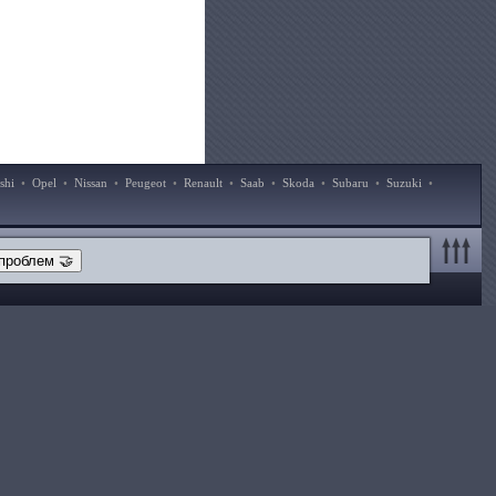
shi
•
Opel
•
Nissan
•
Peugeot
•
Renault
•
Saab
•
Skoda
•
Subaru
•
Suzuki
•
проблем 🤝