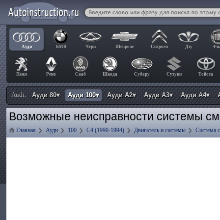
Ауди
БМВ
Чери
Шевроле
Ситроен
Дэу
Фи
Пежо
Рено
Сааб
Шкода
Субару
Сузуки
Тойота
Audi:
Ауди 80▾
Ауди 100▾
Ауди А2▾
Ауди А3▾
Ауди А4▾
Возможные неисправности системы сма
Главная
Ауди
100
C4 (1990-1994)
Двигатель и системы
Система 