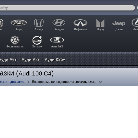
ат
Форд
Хонда
Хендай
Инфинити
Исузу
Джип
Лек
Фольксваген
Вольво
АвтоВАЗ
Ауди А6▾
Ауди А8▾
Ауди КУ5▾
зки (
)
Audi 100 C4
смазки двигателя
Возможные неисправности системы сма…