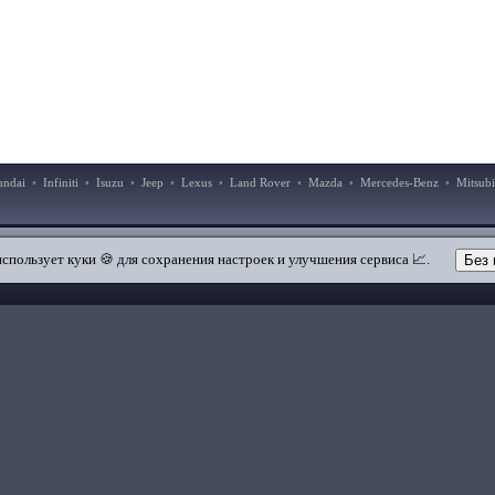
undai
•
Infiniti
•
Isuzu
•
Jeep
•
Lexus
•
Land Rover
•
Mazda
•
Mercedes-Benz
•
Mitsubi
|
|
Добавить в закладки
Мобильная версия
использует куки 🍪 для сохранения настроек и улучшения сервиса 📈.
Без 