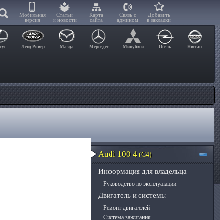
Мобильная
Статьи
Карта
Связь с
Добавить
версия
и новости
сайта
админом
в закладки
сус
Ленд Ровер
Мазда
Мерседес
Мицубиси
Опель
Ниссан
Audi 100 4
(C4)
Информация для владельца
Руководство по эксплуатации
Двигатель и системы
Ремонт двигателей
Система зажигания