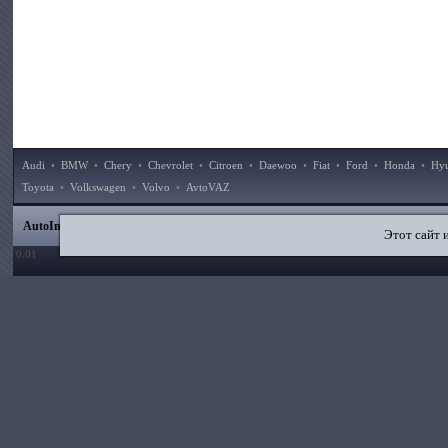
Audi
•
BMW
•
Chery
•
Chevrolet
•
Citroen
•
Daewoo
•
Fiat
•
Ford
•
Honda
•
Hy
Toyota
•
Volkswagen
•
Volvo
•
AvtoVAZ
|
|
|
|
AutoInstruction.ru
© 2020–2026
Карта сайта
Статьи
Контакты
Поиск по сайту
Этот сайт 
0.01