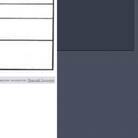
верена экспертом:
Николай Сидоров