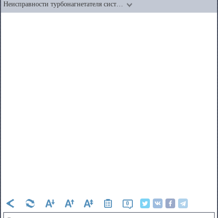
Неисправности турбонагнетателя сист…
0