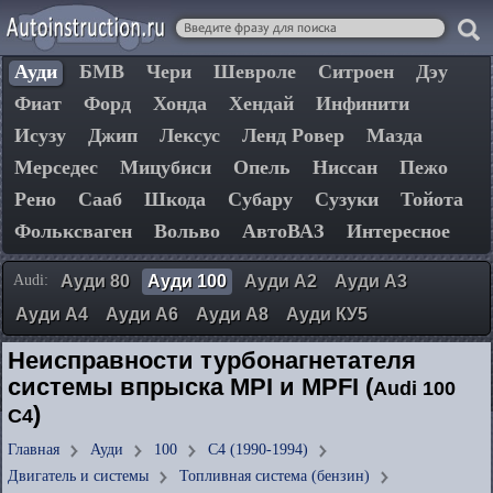
Ауди
БМВ
Чери
Шевроле
Ситроен
Дэу
Фиат
Форд
Хонда
Хендай
Инфинити
Исузу
Джип
Лексус
Ленд Ровер
Мазда
Мерседес
Мицубиси
Опель
Ниссан
Пежо
Рено
Сааб
Шкода
Субару
Сузуки
Тойота
Фольксваген
Вольво
АвтоВАЗ
Интересное
Audi:
Ауди 80
Ауди 100
Ауди А2
Ауди А3
Ауди А4
Ауди А6
Ауди А8
Ауди КУ5
Неисправности турбонагнетателя
системы впрыска MPI и MPFI (
Audi 100
)
C4
Главная
Ауди
100
C4 (1990-1994)
Двигатель и системы
Топливная система (бензин)