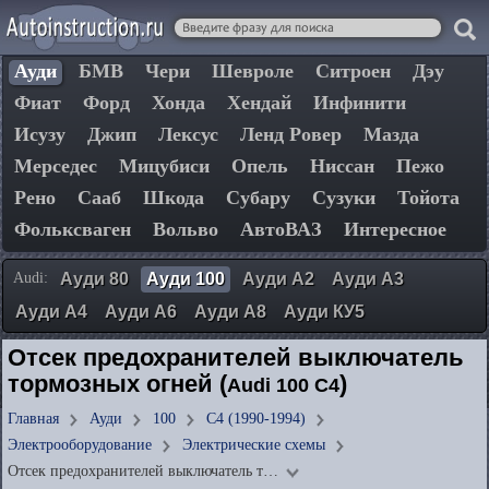
Ауди
БМВ
Чери
Шевроле
Ситроен
Дэу
Фиат
Форд
Хонда
Хендай
Инфинити
Исузу
Джип
Лексус
Ленд Ровер
Мазда
Мерседес
Мицубиси
Опель
Ниссан
Пежо
Рено
Сааб
Шкода
Субару
Сузуки
Тойота
Фольксваген
Вольво
АвтоВАЗ
Интересное
Audi:
Ауди 80
Ауди 100
Ауди А2
Ауди А3
Ауди А4
Ауди А6
Ауди А8
Ауди КУ5
Отсек предохранителей выключатель
тормозных огней (
)
Audi 100 C4
Главная
Ауди
100
C4 (1990-1994)
Электрооборудование
Электрические схемы
Отсек предохранителей выключатель т…