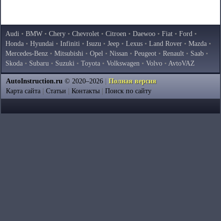
Audi
•
BMW
•
Chery
•
Chevrolet
•
Citroen
•
Daewoo
•
Fiat
•
Ford
•
Honda
•
Hyundai
•
Infiniti
•
Isuzu
•
Jeep
•
Lexus
•
Land Rover
•
Mazda
•
Mercedes-Benz
•
Mitsubishi
•
Opel
•
Nissan
•
Peugeot
•
Renault
•
Saab
•
Skoda
•
Subaru
•
Suzuki
•
Toyota
•
Volkswagen
•
Volvo
•
AvtoVAZ
AutoInstruction.ru
© 2020–2026
|
Полная версия
Карта сайта
|
Статьи
|
Контакты
|
Поиск по сайту