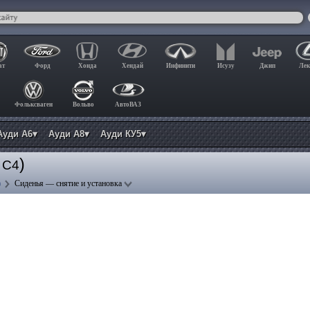
ат
Форд
Хонда
Хендай
Инфинити
Исузу
Джип
Лек
Фольксваген
Вольво
АвтоВАЗ
Ауди А6▾
Ауди А8▾
Ауди КУ5▾
)
 C4
)
Сиденья — снятие и установка