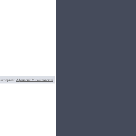
экспертом:
Афанасий Михайловский