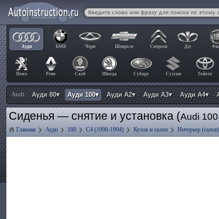
Ауди
БМВ
Чери
Шевроле
Ситроен
Дэу
Фи
Пежо
Рено
Сааб
Шкода
Субару
Сузуки
Тойота
Audi:
Ауди 80▾
Ауди 100▾
Ауди А2▾
Ауди А3▾
Ауди А4▾
Сиденья — снятие и установка (
Audi 100
Главная
Ауди
100
C4 (1990-1994)
Кузов и салон
Интерьер (салон