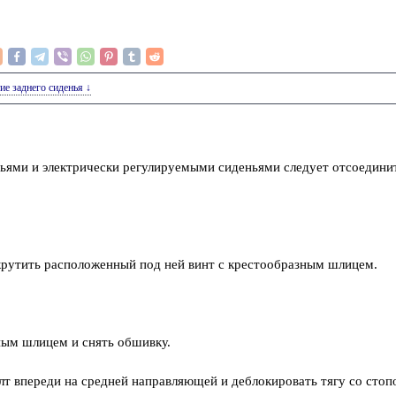
тие заднего сиденья ↓
ньями и электрически регулируемыми сиденьями следует отсоедин
крутить расположенный под ней винт с крестообразным шлицем.
ным шлицем и снять обшивку.
т впереди на средней направляющей и деблокировать тягу со сто