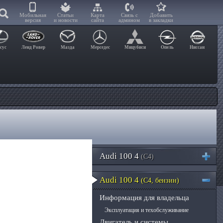
Мобильная
Статьи
Карта
Связь с
Добавить
версия
и новости
сайта
админом
в закладки
сус
Ленд Ровер
Мазда
Мерседес
Мицубиси
Опель
Ниссан
Audi 100 4
(C4)
Audi 100 4
(C4, бензин)
Информация для владельца
Эксплуатация и техобслуживание
Двигатель и системы