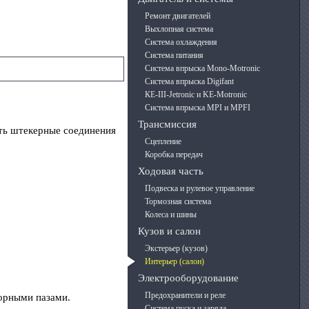
Ремонт двигателей
Выхлопная система
Система охлаждения
Система питания
Система впрыска Mono-Motronic
Система впрыска Digifant
КЕ-III-Jetronic и KE-Motronic
Система впрыска MPI и MPFI
Трансмиссия
ить штекерные соединения
Сцепление
Коробка передач
Ходовая часть
Подвеска и рулевое управление
Тормозная система
Колеса и шины
Кузов и салон
Экстерьер (кузов)
Интерьер (салон)
Электрооборудование
Предохранители и реле
порными пазами.
Система пуска и заряда