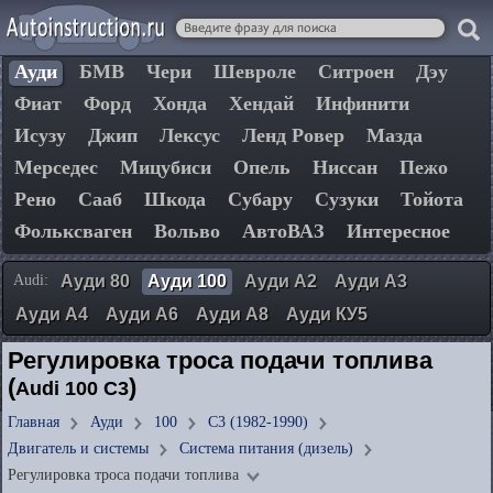
Ауди
БМВ
Чери
Шевроле
Ситроен
Дэу
Фиат
Форд
Хонда
Хендай
Инфинити
Исузу
Джип
Лексус
Ленд Ровер
Мазда
Мерседес
Мицубиси
Опель
Ниссан
Пежо
Рено
Сааб
Шкода
Субару
Сузуки
Тойота
Фольксваген
Вольво
АвтоВАЗ
Интересное
Audi:
Ауди 80
Ауди 100
Ауди А2
Ауди А3
Ауди А4
Ауди А6
Ауди А8
Ауди КУ5
Регулировка троса подачи топлива
(
)
Audi 100 C3
Главная
Ауди
100
C3 (1982-1990)
Двигатель и системы
Система питания (дизель)
Регулировка троса подачи топлива