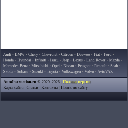
Audi
•
BMW
•
Chery
•
Chevrolet
•
Citroen
•
Daewoo
•
Fiat
•
Ford
•
Honda
•
Hyundai
•
Infiniti
•
Isuzu
•
Jeep
•
Lexus
•
Land Rover
•
Mazda
•
Mercedes-Benz
•
Mitsubishi
•
Opel
•
Nissan
•
Peugeot
•
Renault
•
Saab
•
Skoda
•
Subaru
•
Suzuki
•
Toyota
•
Volkswagen
•
Volvo
•
AvtoVAZ
AutoInstruction.ru
© 2020–2026
|
Полная версия
Карта сайта
|
Статьи
|
Контакты
|
Поиск по сайту