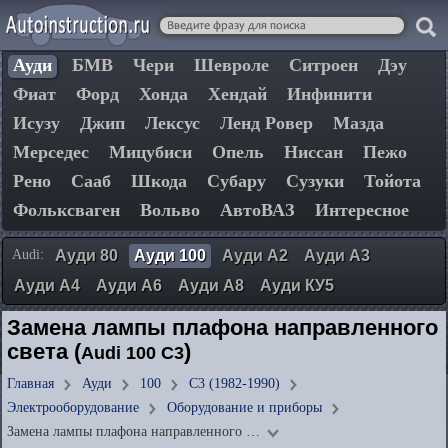
Ауди
БМВ
Чери
Шевроле
Ситроен
Дэу
Фиат
Форд
Хонда
Хендай
Инфинити
Исузу
Джип
Лексус
Ленд Ровер
Мазда
Мерседес
Мицубиси
Опель
Ниссан
Пежо
Рено
Сааб
Шкода
Субару
Сузуки
Тойота
Фольксваген
Вольво
АвтоВАЗ
Интересное
Audi:
Ауди 80
Ауди 100
Ауди А2
Ауди А3
Ауди А4
Ауди А6
Ауди А8
Ауди КУ5
Замена лампы плафона направленного
света (
)
Audi 100 C3
Главная
Ауди
100
C3 (1982-1990)
Электрооборудование
Оборудование и приборы
Замена лампы плафона направленного …