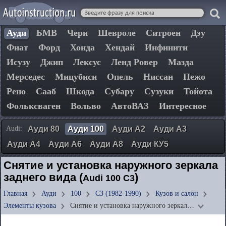
Ауди
БМВ
Чери
Шевроле
Ситроен
Дэу
Фиат
Форд
Хонда
Хендай
Инфинити
Исузу
Джип
Лексус
Ленд Ровер
Мазда
Мерседес
Мицубиси
Опель
Ниссан
Пежо
Рено
Сааб
Шкода
Субару
Сузуки
Тойота
Фольксваген
Вольво
АвтоВАЗ
Интересное
Audi:
Ауди 80
Ауди 100
Ауди А2
Ауди А3
Ауди А4
Ауди А6
Ауди А8
Ауди КУ5
Снятие и установка наружного зеркала
заднего вида (
)
Audi 100 C3
Главная
Ауди
100
C3 (1982-1990)
Кузов и салон
Элементы кузова
Снятие и установка наружного зеркал…