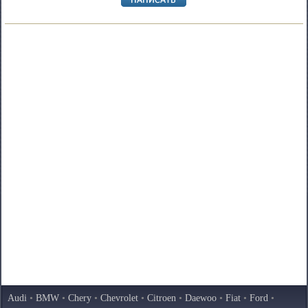
Audi
•
BMW
•
Chery
•
Chevrolet
•
Citroen
•
Daewoo
•
Fiat
•
Ford
•