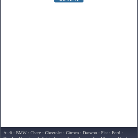
Audi
•
BMW
•
Chery
•
Chevrolet
•
Citroen
•
Daewoo
•
Fiat
•
Ford
•