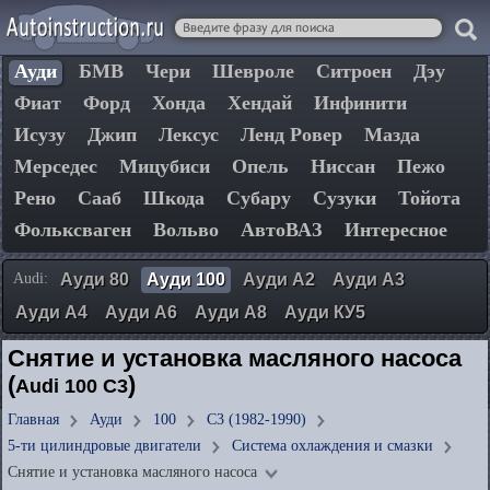
Ауди
БМВ
Чери
Шевроле
Ситроен
Дэу
Фиат
Форд
Хонда
Хендай
Инфинити
Исузу
Джип
Лексус
Ленд Ровер
Мазда
Мерседес
Мицубиси
Опель
Ниссан
Пежо
Рено
Сааб
Шкода
Субару
Сузуки
Тойота
Фольксваген
Вольво
АвтоВАЗ
Интересное
Audi:
Ауди 80
Ауди 100
Ауди А2
Ауди А3
Ауди А4
Ауди А6
Ауди А8
Ауди КУ5
Снятие и установка масляного насоса
(
)
Audi 100 C3
Главная
Ауди
100
C3 (1982-1990)
5-ти цилиндровые двигатели
Система охлаждения и смазки
Снятие и установка масляного насоса