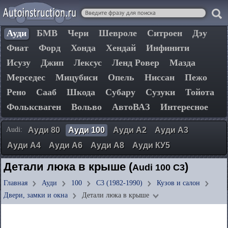
Ауди
БМВ
Чери
Шевроле
Ситроен
Дэу
Фиат
Форд
Хонда
Хендай
Инфинити
Исузу
Джип
Лексус
Ленд Ровер
Мазда
Мерседес
Мицубиси
Опель
Ниссан
Пежо
Рено
Сааб
Шкода
Субару
Сузуки
Тойота
Фольксваген
Вольво
АвтоВАЗ
Интересное
Audi:
Ауди 80
Ауди 100
Ауди А2
Ауди А3
Ауди А4
Ауди А6
Ауди А8
Ауди КУ5
Детали люка в крыше (
)
Audi 100 C3
Главная
Ауди
100
C3 (1982-1990)
Кузов и салон
Двери, замки и окна
Детали люка в крыше