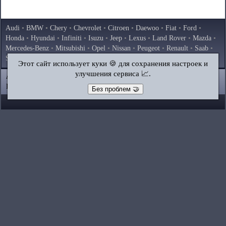
Audi
•
BMW
•
Chery
•
Chevrolet
•
Citroen
•
Daewoo
•
Fiat
•
Ford
•
Honda
•
Hyundai
•
Infiniti
•
Isuzu
•
Jeep
•
Lexus
•
Land Rover
•
Mazda
•
Mercedes-Benz
•
Mitsubishi
•
Opel
•
Nissan
•
Peugeot
•
Renault
•
Saab
•
Skoda
•
Subaru
•
Suzuki
•
Toyota
•
Volkswagen
•
Volvo
•
AvtoVAZ
Этот сайт использует куки 🍪 для сохранения настроек и
улучшения сервиса 📈.
AutoInstruction.ru
© 2020–2026
|
Полная версия
Карта сайта
|
Статьи
|
Контакты
|
Поиск по сайту
Без проблем 🤝