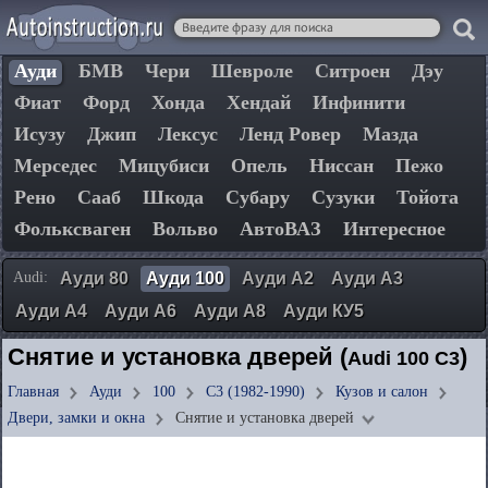
Ауди
БМВ
Чери
Шевроле
Ситроен
Дэу
Фиат
Форд
Хонда
Хендай
Инфинити
Исузу
Джип
Лексус
Ленд Ровер
Мазда
Мерседес
Мицубиси
Опель
Ниссан
Пежо
Рено
Сааб
Шкода
Субару
Сузуки
Тойота
Фольксваген
Вольво
АвтоВАЗ
Интересное
Audi:
Ауди 80
Ауди 100
Ауди А2
Ауди А3
Ауди А4
Ауди А6
Ауди А8
Ауди КУ5
Снятие и установка дверей (
)
Audi 100 C3
Главная
Ауди
100
C3 (1982-1990)
Кузов и салон
Двери, замки и окна
Снятие и установка дверей