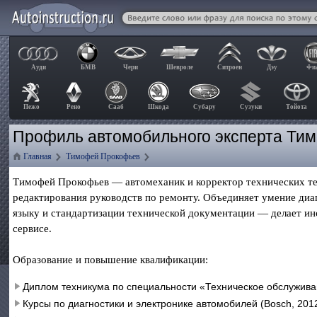
Ауди
БМВ
Чери
Шевроле
Ситроен
Дэу
Фи
Пежо
Рено
Сааб
Шкода
Субару
Сузуки
Тойота
Профиль автомобильного эксперта Ти
Главная
Тимофей Прокофьев
Тимофей Прокофьев — автомеханик и корректор технических те
редактирования руководств по ремонту. Объединяет умение диа
языку и стандартизации технической документации — делает и
сервисе.
Образование и повышение квалификации:
Диплом техникума по специальности «Техническое обслужива
Курсы по диагностики и электронике автомобилей (Bosch, 2012