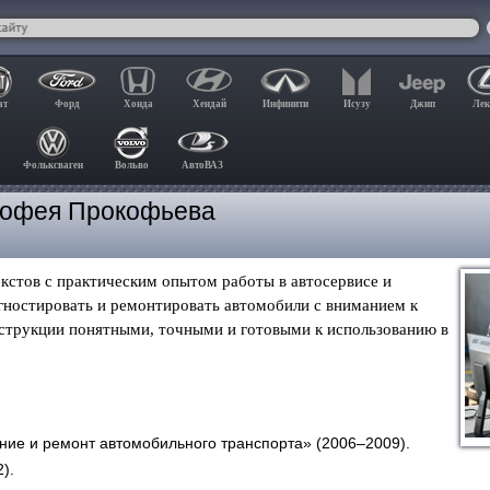
ат
Форд
Хонда
Хендай
Инфинити
Исузу
Джип
Лек
Фольксваген
Вольво
АвтоВАЗ
мофея Прокофьева
кстов с практическим опытом работы в автосервисе и
гностировать и ремонтировать автомобили с вниманием к
нструкции понятными, точными и готовыми к использованию в
ние и ремонт автомобильного транспорта» (2006–2009).
).