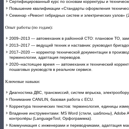
Сертифицированный курс по основам корректуры и техническо
Повышение квалификации «Стандарты оформления техническо
Семинар «Ремонт гибридных систем и электрических узлов» (
Опыт работы (по годам):
2009–2013 — автомеханик в районной СТО: плановое ТО, заме
2013–2017 — ведущий техник и наставник: руководил бригадо
2017–2020 — корректор технической документации в производ
терминологии, адаптация переводов.
2020–настоящее время — автомеханик и технический корректо
пошаговых руководств в реальном сервисе.
Ключевые навыки:
Диагностика ДВС, трансмиссий, систем впрыска, электрообор
Понимание CAN/LIN, базовая работа с ECU.
Корректура технических текстов: терминология, единицы изме
Владение инструментами: MS Word (стили, шаблоны), Adobe Acr
контролёры (LanguageTool, Орфограммка).
Коммуникация с инженерами и переводчиками, адаптация ман