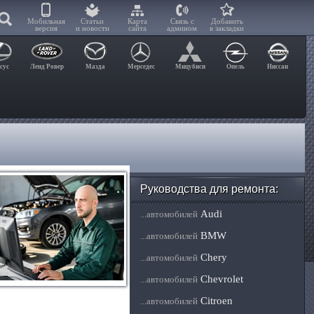
Мобильная
Статьи
Карта
Связь с
Добавить
версия
и новости
сайта
админом
в закладки
сус
Ленд Ровер
Мазда
Мерседес
Мицубиси
Опель
Ниссан
Руководства для ремонта:
Audi
...автомобилей
BMW
...автомобилей
Chery
...автомобилей
Chevrolet
...автомобилей
Citroen
...автомобилей