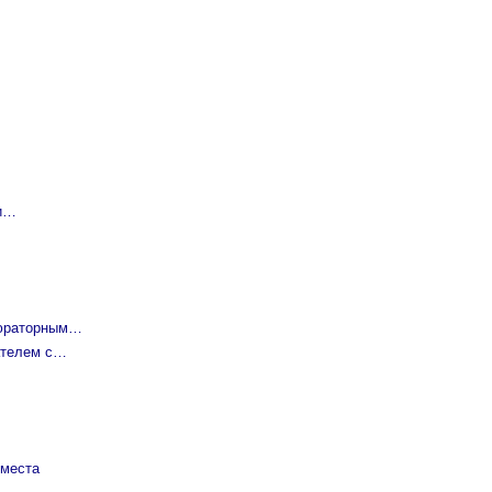
 и…
бюраторным…
ателем с…
 места