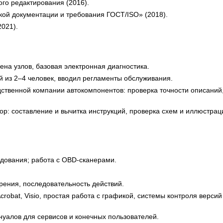
го редактирования (2016).
й документации и требования ГОСТ/ISO» (2018).
2021).
на узлов, базовая электронная диагностика.
й из 2–4 человек, вводил регламенты обслуживания.
ственной компании автокомпонентов: проверка точности описаний
р: составление и вычитка инструкций, проверка схем и иллюстрац
удования; работа с OBD-сканерами.
рения, последовательность действий.
obat, Visio, простая работа с графикой, системы контроля версий 
уалов для сервисов и конечных пользователей.