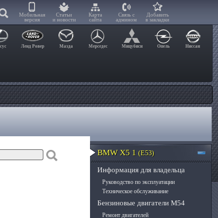
Мобильная
Статьи
Карта
Связь с
Добавить
версия
и новости
сайта
админом
в закладки
сус
Ленд Ровер
Мазда
Мерседес
Мицубиси
Опель
Ниссан
BMW X5 1
(E53)
Информация для владельца
Руководство по эксплуатации
Техническое обслуживание
Бензиновые двигатели M54
Ремонт двигателей