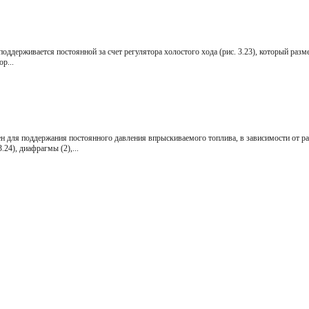
поддержи­вается постоянной за счет регулятора холостого хода (рис. 3.23), который ра
р...
н для под­держания постоянного давления впры­скиваемого топлива, в зависимости от 
.24), диафрагмы (2),...