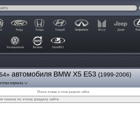
ат
Форд
Хонда
Хендай
Инфинити
Исузу
Джип
Лек
Фольксваген
Вольво
АвтоВАЗ
автомобиля BMW X5 E53
54»
(1999-2006)
стема впрыска
Поиск только в этом разделе сайта: