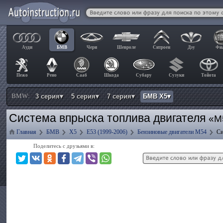
Ауди
БМВ
Чери
Шевроле
Ситроен
Дэу
Фи
Пежо
Рено
Сааб
Шкода
Субару
Сузуки
Тойота
BMW:
3 серия▾
5 серия▾
7 серия▾
БМВ Х5▾
Система впрыска топлива двигателя
«M
Главная
БМВ
Х5
E53 (1999-2006)
Бензиновые двигатели M54
Си
Поделитесь с друзьями в: