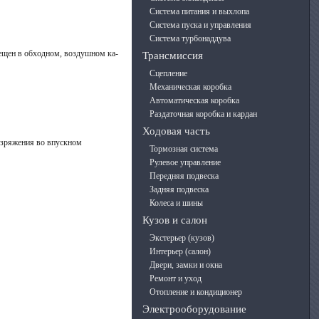
Система питания и выхлопа
Система пуска и управления
Система турбонаддува
змещен в обходном, воздушном ка­
Трансмиссия
Сцепление
Механическая коробка
Автоматическая коробка
Раздаточная коробка и кардан
Ходовая часть
разряжения во впускном
Тормозная система
Рулевое управление
Передняя подвеска
Задняя подвеска
Колеса и шины
Кузов и салон
Экстерьер (кузов)
Интерьер (салон)
Двери, замки и окна
Ремонт и уход
Отопление и кондиционер
Электрооборудование