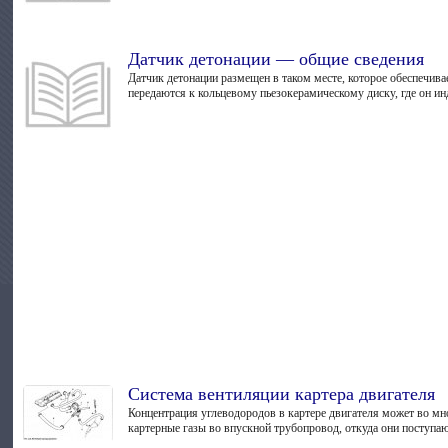
Датчик детонации — общие сведения
Датчик детонации размещен в таком месте, которое обеспечива
передаются к кольцевому пье­зокерамическому диску, где он инд
Система вентиляции картера двигателя
Концентрация углеводородов в карте­ре двигателя может во мно
картерные газы во впускной трубопровод, откуда они поступают