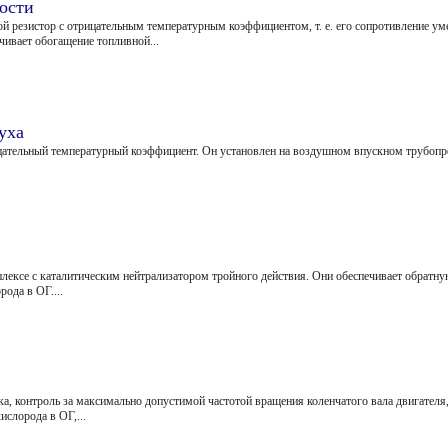
ости
 рези­стор с отрицательным температурным коэффициентом, т. е. его сопротивле­ние у
вает обогащение топ­ливной...
уха
ательный температурный коэффициент. Он установлен на воздушном впускном трубо­про
лексе с ката­литическим нейтрализатором тройного действия. Они обеспечивает обратн
ода в ОГ....
контроль за максимально допустимой частотой вращения коленчатого вала двигателя,
ислорода в ОГ,...