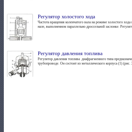
Регулятор холостого хода
Частота вращения коленчатого вала на режиме холостого хода 
нале, выполненном параллельно дрос­сельной заслонке. Регулято
Регулятор давления топлива
Регулятор давления топлива диафрагменного типа предназначе
трубопрово­де. Он состоит из металлического кор­пуса (1) (рис. 3