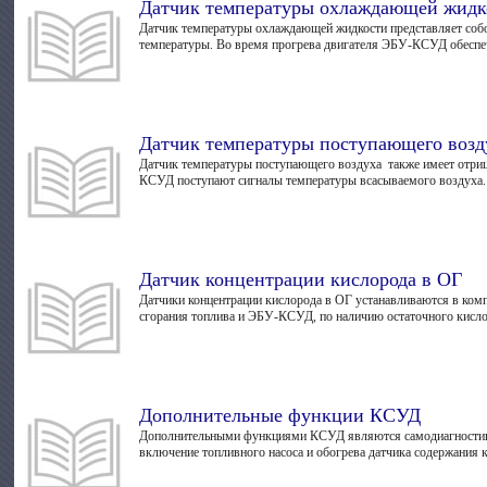
Датчик температуры охлаждающей жидк
Датчик температуры охлаждающей жидкости представляет собой
температуры. Во время прогрева двигателя ЭБУ-КСУД обеспечи
Датчик температуры поступающего возд
Датчик температуры поступающего воздуха также имеет отриц
КСУД поступают сигналы темпе­ратуры всасываемого воздуха.
Датчик концентрации кислорода в ОГ
Датчики концентрации кислорода в ОГ устанавливаются в комп
сго­рания топлива и ЭБУ-КСУД, по нали­чию остаточного кислор
Дополнительные функции КСУД
Дополнительными функциями КСУД являются самодиагностика, 
включение топливного насоса и обог­рева датчика содержания к