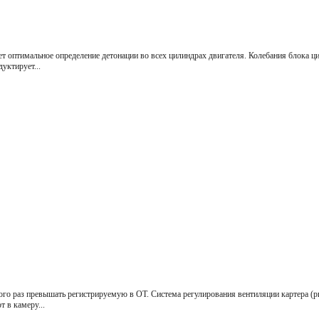
ет опти­мальное определение детонации во всех цилиндрах двигателя. Колебания блока ц
ук­тирует...
го раз пре­вышать регистрируемую в ОТ. Систе­ма регулирования вентиляции картера (ри
 в камеру...