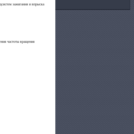
одсистем зажигания и впрыска
ления частоты вращения