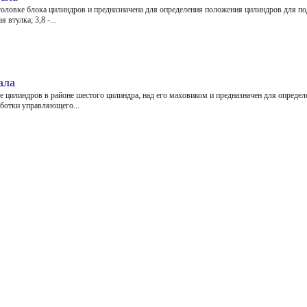
головке блока цилиндров и предназначена для определения положения цилиндров для п
втулка; 3,8 -...
ала
е цилиндров в районе шестого цилиндра, над его маховиком и предназначен для опре­де
ботки управляюще­го...