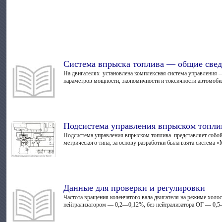
Система впрыска топлива — общие све
На двигателях установлена комплекс­ная система управления 
параметров мощности, экономич­ности и токсичности автомобил
Подсистема управления впрыском топли
Подсистема управления впрыском то­плива представляет собой
метрического типа, за основу разра­ботки была взята система «Mo
Данные для проверки и регулировки
Частота вращения коленчатого вала двигателя на режиме холо
нейтрализато­ром — 0,2—0,12%, без нейтрализатора ОГ — 0,