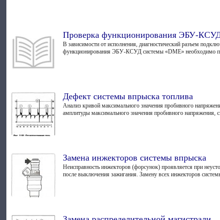
Проверка функционирования ЭБУ-КСУ
В зависимости от исполнения, диагно­стический разъем подклю
функционирования ЭБУ-КСУД систе­мы «DME» необходимо пр
Дефект системы впрыска топлива
Анализ кривой максимального значения пробивного напряжения 
амплитуды максимального значения пробивного напряжения, си
Замена инжекторов системы впрыска
Неисправность инжекторов (форсунок) проявляется при неусто
после выключения зажигания. Замену всех инжекторов системы
Замена распределительной магистрали