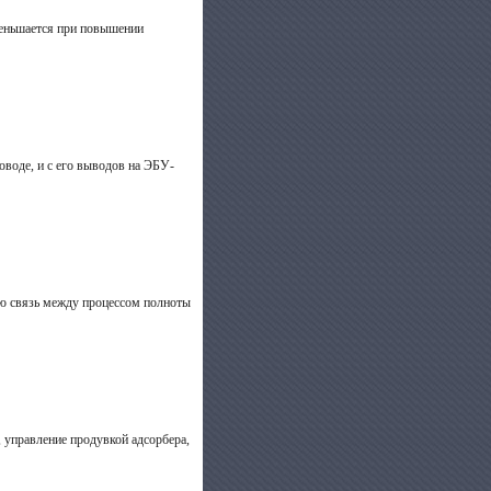
меньшается при повышении
воде, и с его выводов на ЭБУ-
ую связь между процессом полноты
 управление продувкой адсорбера,