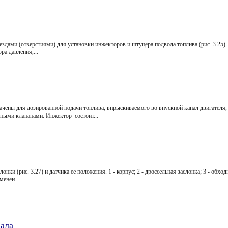
нездами (отверстиями) для установки инжекто­ров и штуцера подвода топлива (рис. 3.25
 дав­ления,...
чены для до­зированной подачи топлива, впрыски­ваемого во впускной канал двигателя,
ыми клапанами. Инжектор со­стоит...
нки (рис. 3.27) и датчика ее положения. 1 - корпус; 2 - дроссельная заслонка; 3 - обход
менен...
вала