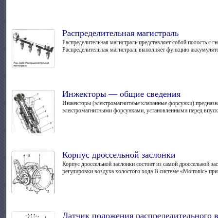
Распределительная магистраль
Распределительная магистраль пред­ставляет собой полость с г
Распределительная магистраль выполняет функцию аккумулятора
Инжекторы — общие сведения
Инжекторы (электромагнитные клапан­ные форсунки) предназна
электромагнитными форсунками, установленными перед впускн
Корпус дроссельной заслонки
Корпус дроссельной заслонки состоит из самой дроссельной засло
регулировки воздуха холостого хода В сис­теме «Motronic» при
Датчик положения распределительного 