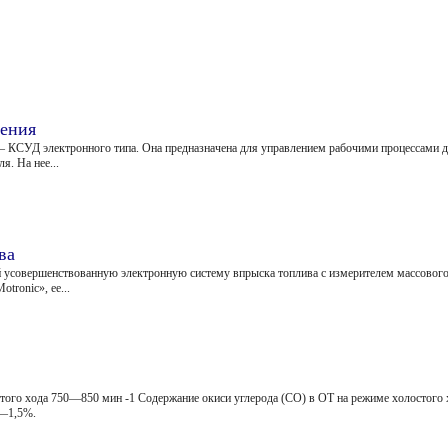
дения
— КСУД электронного типа. Она предназначена для управлением рабочими процесса­ми д
я. На нее...
ва
 усовершен­ствованную электронную систему впрыска топлива с измерителем мас­сового
tronic», ее...
стого хода 750—850 мин -1 Содержание окиси углерода (СО) в ОТ на режиме холостого 
5—1,5%.