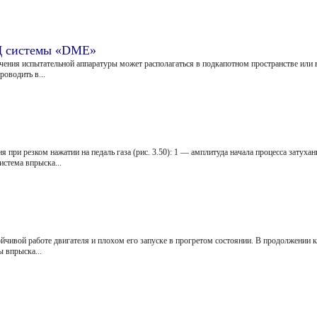
Д системы «DМЕ»
чения испы­тательной аппаратуры может распола­гаться в подкапотном пространстве или 
оводить в...
при резком нажатии на педаль газа (рис. 3.50): 1 — амплитуда начала процесса затухан
стема впрыска...
йчивой работе двигателя и плохом его запуске в про­гретом состоянии. В продолжении 
 впрыска...