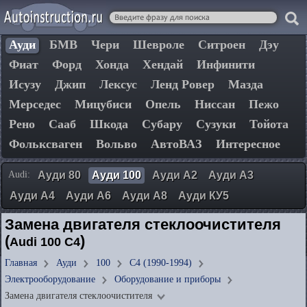
Ауди
БМВ
Чери
Шевроле
Ситроен
Дэу
Фиат
Форд
Хонда
Хендай
Инфинити
Исузу
Джип
Лексус
Ленд Ровер
Мазда
Мерседес
Мицубиси
Опель
Ниссан
Пежо
Рено
Сааб
Шкода
Субару
Сузуки
Тойота
Фольксваген
Вольво
АвтоВАЗ
Интересное
Audi:
Ауди 80
Ауди 100
Ауди А2
Ауди А3
Ауди А4
Ауди А6
Ауди А8
Ауди КУ5
Замена двигателя стеклоочистителя
(
)
Audi 100 C4
Главная
Ауди
100
C4 (1990-1994)
Электрооборудование
Оборудование и приборы
Замена двигателя стеклоочистителя