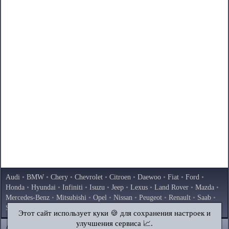
Audi
•
BMW
•
Chery
•
Chevrolet
•
Citroen
•
Daewoo
•
Fiat
•
Ford
•
Honda
•
Hyundai
•
Infiniti
•
Isuzu
•
Jeep
•
Lexus
•
Land Rover
•
Mazda
•
Mercedes-Benz
•
Mitsubishi
•
Opel
•
Nissan
•
Peugeot
•
Renault
•
Saab
•
Skoda
•
Subaru
•
Suzuki
•
Toyota
•
Volkswagen
•
Volvo
•
AvtoVAZ
Этот сайт использует куки 🍪 для сохранения настроек и
улучшения сервиса 📈.
AutoInstruction.ru
© 2020–2026
|
Полная версия