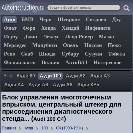
Ауди
БМВ
Чери
Шевроле
Ситроен
Дэу
Фиат
Форд
Хонда
Хендай
Инфинити
Исузу
Джип
Лексус
Ленд Ровер
Мазда
Мерседес
Мицубиси
Опель
Ниссан
Пежо
Рено
Сааб
Шкода
Субару
Сузуки
Тойота
Фольксваген
Вольво
АвтоВАЗ
Интересное
Audi:
Ауди 80
Ауди 100
Ауди А2
Ауди А3
Ауди А4
Ауди А6
Ауди А8
Ауди КУ5
Блок управления многоточечным
впрыском, центральный штекер для
присоединения диагностического
стенда... (
)
Audi 100 C4
Главная
Ауди
100
C4 (1990-1994)