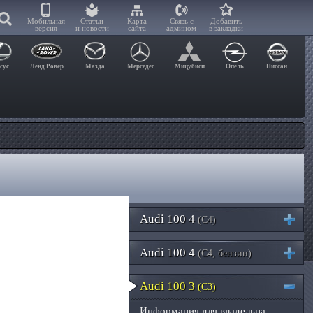
Мобильная
Статьи
Карта
Связь с
Добавить
версия
и новости
сайта
админом
в закладки
сус
Ленд Ровер
Мазда
Мерседес
Мицубиси
Опель
Ниссан
Audi 100 4
(C4)
Audi 100 4
(C4, бензин)
Audi 100 3
(C3)
Информация для владельца