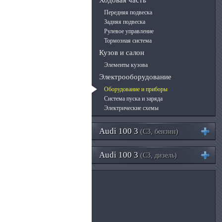
Ходовая часть
Передняя подвеска
Задняя подвеска
Рулевое управление
Тормозная система
Кузов и салон
Элементы кузова
Электрооборудование
Оборудование и приборы
Система пуска и заряда
Электрические схемы
Audi 100 3
(C3, бензин)
Audi 100 3
(C3, дизель)