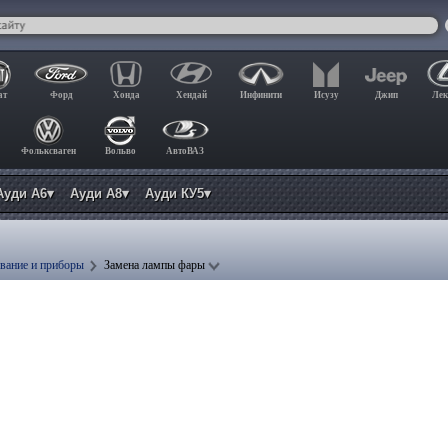
ат
Форд
Хонда
Хендай
Инфинити
Исузу
Джип
Лек
Фольксваген
Вольво
АвтоВАЗ
Ауди А6▾
Ауди А8▾
Ауди КУ5▾
вание и приборы
Замена лампы фары