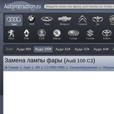
Ауди
БМВ
Чери
Шевроле
Ситроен
Дэу
Фи
Пежо
Рено
Сааб
Шкода
Субару
Сузуки
Тойота
Audi:
Ауди 80▾
Ауди 100▾
Ауди А2▾
Ауди А3▾
Ауди А4▾
Замена лампы фары (
)
Audi 100 C3
Главная
Ауди
100
C3 (1982-1990)
Электрооборудование
Оборудо