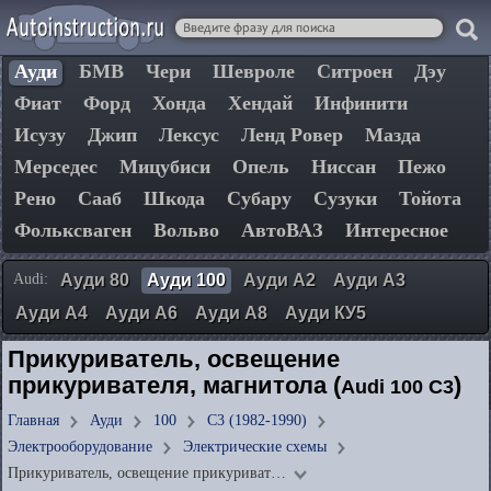
Ауди
БМВ
Чери
Шевроле
Ситроен
Дэу
Фиат
Форд
Хонда
Хендай
Инфинити
Исузу
Джип
Лексус
Ленд Ровер
Мазда
Мерседес
Мицубиси
Опель
Ниссан
Пежо
Рено
Сааб
Шкода
Субару
Сузуки
Тойота
Фольксваген
Вольво
АвтоВАЗ
Интересное
Audi:
Ауди 80
Ауди 100
Ауди А2
Ауди А3
Ауди А4
Ауди А6
Ауди А8
Ауди КУ5
Прикуриватель, освещение
прикуривателя, магнитола (
)
Audi 100 C3
Главная
Ауди
100
C3 (1982-1990)
Электрооборудование
Электрические схемы
Прикуриватель, освещение прикуриват…