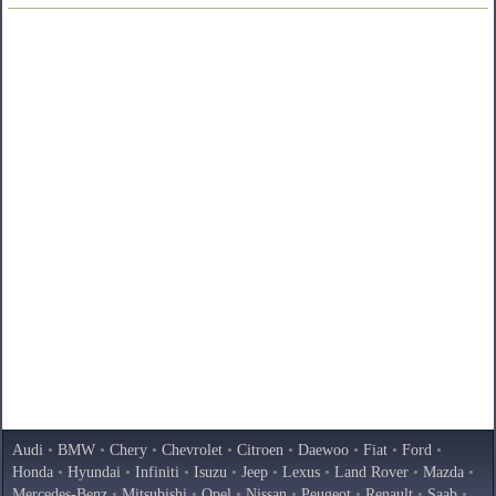
Audi
•
BMW
•
Chery
•
Chevrolet
•
Citroen
•
Daewoo
•
Fiat
•
Ford
•
Honda
•
Hyundai
•
Infiniti
•
Isuzu
•
Jeep
•
Lexus
•
Land Rover
•
Mazda
•
Mercedes-Benz
•
Mitsubishi
•
Opel
•
Nissan
•
Peugeot
•
Renault
•
Saab
•