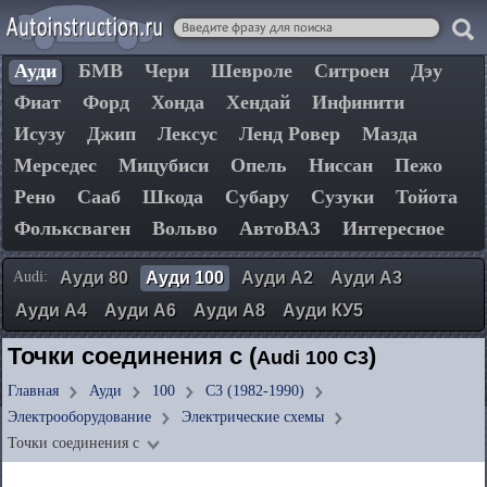
Ауди
БМВ
Чери
Шевроле
Ситроен
Дэу
Фиат
Форд
Хонда
Хендай
Инфинити
Исузу
Джип
Лексус
Ленд Ровер
Мазда
Мерседес
Мицубиси
Опель
Ниссан
Пежо
Рено
Сааб
Шкода
Субару
Сузуки
Тойота
Фольксваген
Вольво
АвтоВАЗ
Интересное
Audi:
Ауди 80
Ауди 100
Ауди А2
Ауди А3
Ауди А4
Ауди А6
Ауди А8
Ауди КУ5
Точки соединения с (
)
Audi 100 C3
Главная
Ауди
100
C3 (1982-1990)
Электрооборудование
Электрические схемы
Точки соединения с