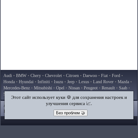
Audi
•
BMW
•
Chery
•
Chevrolet
•
Citroen
•
Daewoo
•
Fiat
•
Ford
•
Honda
•
Hyundai
•
Infiniti
•
Isuzu
•
Jeep
•
Lexus
•
Land Rover
•
Mazda
•
Mercedes-Benz
•
Mitsubishi
•
Opel
•
Nissan
•
Peugeot
•
Renault
•
Saab
•
Skoda
•
Subaru
•
Suzuki
•
Toyota
•
Volkswagen
•
Volvo
•
AvtoVAZ
Этот сайт использует куки 🍪 для сохранения настроек и
улучшения сервиса 📈.
AutoInstruction.ru
© 2020–2026
|
Полная версия
Карта сайта
|
Статьи
|
Контакты
|
Поиск по сайту
Без проблем 🤝