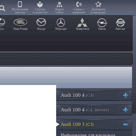
Мобильная
Статьи
Карта
Связь с
Добавить
версия
и новости
сайта
админом
в закладки
сус
Ленд Ровер
Мазда
Мерседес
Мицубиси
Опель
Ниссан
Audi 100 4
(C4)
Audi 100 4
(C4, бензин)
Audi 100 3
(C3)
Информация для владельца