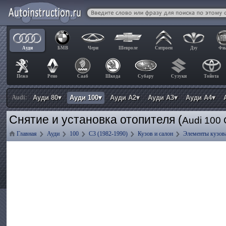
Ауди
БМВ
Чери
Шевроле
Ситроен
Дэу
Фи
Пежо
Рено
Сааб
Шкода
Субару
Сузуки
Тойота
Audi:
Ауди 80▾
Ауди 100▾
Ауди А2▾
Ауди А3▾
Ауди А4▾
Снятие и установка отопителя (
Audi 100
Главная
Ауди
100
C3 (1982-1990)
Кузов и салон
Элементы кузов