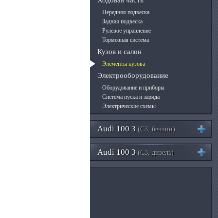
Ходовая часть
Передняя подвеска
Задняя подвеска
Рулевое управление
Тормозная система
Кузов и салон
Элементы кузова
Электрооборудование
Оборудование и приборы
Система пуска и заряда
Электрические схемы
Audi 100 3
(C3, бензин)
Audi 100 3
(C3, дизель)