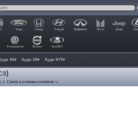
ат
Форд
Хонда
Хендай
Инфинити
Исузу
Джип
Лек
Фольксваген
Вольво
АвтоВАЗ
Ауди А6▾
Ауди А8▾
Ауди КУ5▾
)
 C3
а
Снятие и установка отопителя