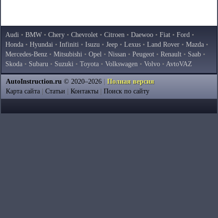
Audi
•
BMW
•
Chery
•
Chevrolet
•
Citroen
•
Daewoo
•
Fiat
•
Ford
•
Honda
•
Hyundai
•
Infiniti
•
Isuzu
•
Jeep
•
Lexus
•
Land Rover
•
Mazda
•
Mercedes-Benz
•
Mitsubishi
•
Opel
•
Nissan
•
Peugeot
•
Renault
•
Saab
•
Skoda
•
Subaru
•
Suzuki
•
Toyota
•
Volkswagen
•
Volvo
•
AvtoVAZ
AutoInstruction.ru
© 2020–2026
|
Полная версия
Карта сайта
|
Статьи
|
Контакты
|
Поиск по сайту