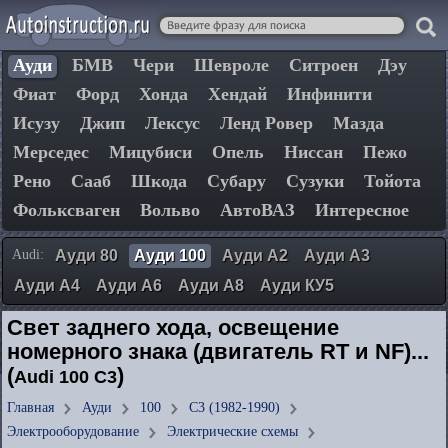
Ауди
БМВ
Чери
Шевроле
Ситроен
Дэу
Фиат
Форд
Хонда
Хендай
Инфинити
Исузу
Джип
Лексус
Ленд Ровер
Мазда
Мерседес
Мицубиси
Опель
Ниссан
Пежо
Рено
Сааб
Шкода
Субару
Сузуки
Тойота
Фольксваген
Вольво
АвтоВАЗ
Интересное
Audi:
Ауди 80
Ауди 100
Ауди А2
Ауди А3
Ауди А4
Ауди А6
Ауди А8
Ауди КУ5
Свет заднего хода, освещение
номерного знака (двигатель RT и NF)...
(
)
Audi 100 C3
Главная
Ауди
100
C3 (1982-1990)
Электрооборудование
Электрические схемы