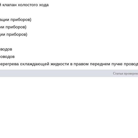
 клапан холостого хода
нации приборов)
ии приборов)
ции приборов)
оводов
роводов
перегрева охлаждающей жидкости в правом переднем пучке прово
Статья проверен