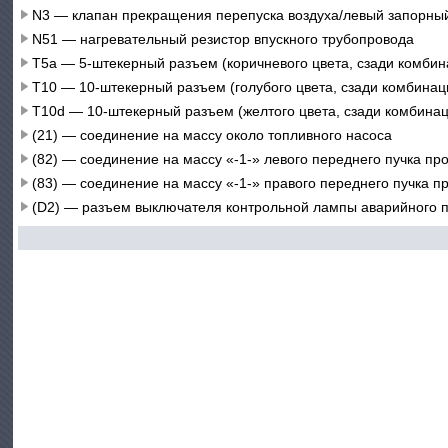
N3 — клапан прекращения перепуска воздуха/левый запорный
N51 — нагревательный резистор впускного трубопровода
Т5а — 5-штекерный разъем (коричневого цвета, сзади комби
Т10 — 10-штекерный разъем (голубого цвета, сзади комбинац
T10d — 10-штекерный разъем (желтого цвета, сзади комбина
(21) — соединение на массу около топливного насоса
(82) — соединение на массу «-1-» левого переднего пучка пр
(83) — соединение на массу «-1-» правого переднего пучка п
(D2) — разъем выключателя контрольной лампы аварийного 