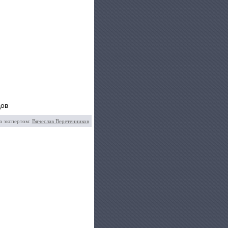
дов
а экспертом:
Вячеслав Веретенников