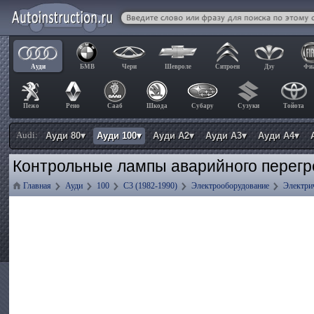
Ауди
БМВ
Чери
Шевроле
Ситроен
Дэу
Фи
Пежо
Рено
Сааб
Шкода
Субару
Сузуки
Тойота
Audi:
Ауди 80▾
Ауди 100▾
Ауди А2▾
Ауди А3▾
Ауди А4▾
Контрольные лампы аварийного перегре
Главная
Ауди
100
C3 (1982-1990)
Электрооборудование
Электри