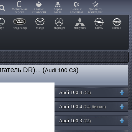
Мобильная
Статьи
Карта
Связь с
Добавить
версия
и новости
сайта
админом
в закладки
сус
Ленд Ровер
Мазда
Мерседес
Мицубиси
Опель
Ниссан
атель DR)... (
)
Audi 100 C3
Audi 100 4
(C4)
Audi 100 4
(C4, бензин)
Audi 100 3
(C3)