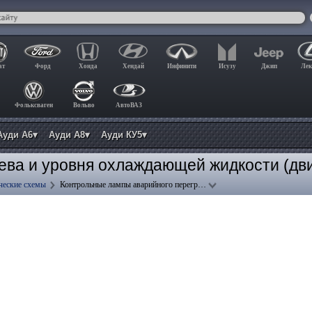
ат
Форд
Хонда
Хендай
Инфинити
Исузу
Джип
Лек
Фольксваген
Вольво
АвтоВАЗ
Ауди А6▾
Ауди А8▾
Ауди КУ5▾
ва и уровня охлаждающей жидкости (двиг
ческие схемы
Контрольные лампы аварийного перегр…