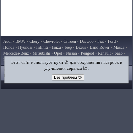
Audi
•
BMW
•
Chery
•
Chevrolet
•
Citroen
•
Daewoo
•
Fiat
•
Ford
•
Honda
•
Hyundai
•
Infiniti
•
Isuzu
•
Jeep
•
Lexus
•
Land Rover
•
Mazda
•
Mercedes-Benz
•
Mitsubishi
•
Opel
•
Nissan
•
Peugeot
•
Renault
•
Saab
•
Skoda
•
Subaru
•
Suzuki
•
Toyota
•
Volkswagen
•
Volvo
•
AvtoVAZ
Этот сайт использует куки 🍪 для сохранения настроек и
улучшения сервиса 📈.
AutoInstruction.ru
© 2020–2026
|
Полная версия
Карта сайта
|
Статьи
|
Контакты
|
Поиск по сайту
Без проблем 🤝