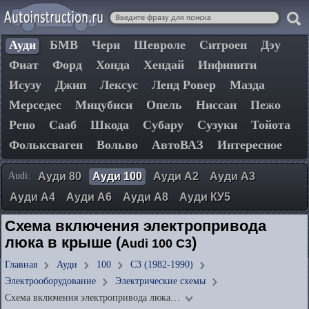
Ауди
БМВ
Чери
Шевроле
Ситроен
Дэу
Фиат
Форд
Хонда
Хендай
Инфинити
Исузу
Джип
Лексус
Ленд Ровер
Мазда
Мерседес
Мицубиси
Опель
Ниссан
Пежо
Рено
Сааб
Шкода
Субару
Сузуки
Тойота
Фольксваген
Вольво
АвтоВАЗ
Интересное
Audi:
Ауди 80
Ауди 100
Ауди А2
Ауди А3
Ауди А4
Ауди А6
Ауди А8
Ауди КУ5
Схема включения электропривода
люка в крыше (
)
Audi 100 C3
Главная
Ауди
100
C3 (1982-1990)
Электрооборудование
Электрические схемы
Схема включения электропривода люка…