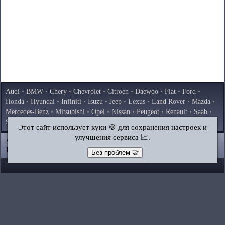
Audi
•
BMW
•
Chery
•
Chevrolet
•
Citroen
•
Daewoo
•
Fiat
•
Ford
•
Honda
•
Hyundai
•
Infiniti
•
Isuzu
•
Jeep
•
Lexus
•
Land Rover
•
Mazda
•
Mercedes-Benz
•
Mitsubishi
•
Opel
•
Nissan
•
Peugeot
•
Renault
•
Saab
•
Skoda
•
Subaru
•
Suzuki
•
Toyota
•
Volkswagen
•
Volvo
•
AvtoVAZ
Этот сайт использует куки 🍪 для сохранения настроек и
улучшения сервиса 📈.
AutoInstruction.ru
© 2020–2026
|
Полная версия
Карта сайта
|
Статьи
|
Контакты
|
Поиск по сайту
Без проблем 🤝