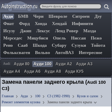
Ауди
БМВ
Чери
Шевроле
Ситроен
Дэу
Фиат
Форд
Хонда
Хендай
Инфинити
Исузу
Джип
Лексус
Ленд Ровер
Мазда
Мерседес
Мицубиси
Опель
Ниссан
Пежо
Рено
Сааб
Шкода
Субару
Сузуки
Тойота
Фольксваген
Вольво
АвтоВАЗ
Интересное
Audi:
Ауди 80
Ауди 100
Ауди А2
Ауди А3
Ауди А4
Ауди А6
Ауди А8
Ауди КУ5
Замена панели заднего крыла (
Audi 100
)
C3
Главная
Ауди
100
C3 (1982-1990)
Кузов и салон
Ремонт элементов кузова
Замена панели заднего крыла