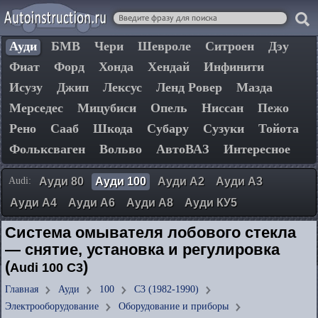
Ауди
БМВ
Чери
Шевроле
Ситроен
Дэу
Фиат
Форд
Хонда
Хендай
Инфинити
Исузу
Джип
Лексус
Ленд Ровер
Мазда
Мерседес
Мицубиси
Опель
Ниссан
Пежо
Рено
Сааб
Шкода
Субару
Сузуки
Тойота
Фольксваген
Вольво
АвтоВАЗ
Интересное
Audi:
Ауди 80
Ауди 100
Ауди А2
Ауди А3
Ауди А4
Ауди А6
Ауди А8
Ауди КУ5
Система омывателя лобового стекла
— снятие, установка и регулировка
(
)
Audi 100 C3
Главная
Ауди
100
C3 (1982-1990)
Электрооборудование
Оборудование и приборы