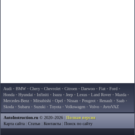
Audi
•
BMW
•
Chery
•
Chevrolet
•
Citroen
•
Daewoo
•
Fiat
•
Ford
•
Honda
•
Hyundai
•
Infiniti
•
Isuzu
•
Jeep
•
Lexus
•
Land Rover
•
Mazda
•
Mercedes-Benz
•
Mitsubishi
•
Opel
•
Nissan
•
Peugeot
•
Renault
•
Saab
•
Skoda
•
Subaru
•
Suzuki
•
Toyota
•
Volkswagen
•
Volvo
•
AvtoVAZ
AutoInstruction.ru
© 2020–2026
|
Полная версия
Карта сайта
|
Статьи
|
Контакты
|
Поиск по сайту