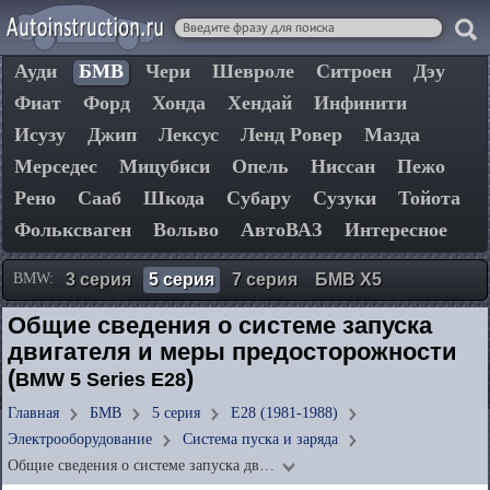
Ауди
БМВ
Чери
Шевроле
Ситроен
Дэу
Фиат
Форд
Хонда
Хендай
Инфинити
Исузу
Джип
Лексус
Ленд Ровер
Мазда
Мерседес
Мицубиси
Опель
Ниссан
Пежо
Рено
Сааб
Шкода
Субару
Сузуки
Тойота
Фольксваген
Вольво
АвтоВАЗ
Интересное
BMW:
3 серия
5 серия
7 серия
БМВ Х5
Общие сведения о системе запуска
двигателя и меры предосторожности
(
)
BMW 5 Series E28
Главная
БМВ
5 серия
E28 (1981-1988)
Электрооборудование
Система пуска и заряда
Общие сведения о системе запуска дв…