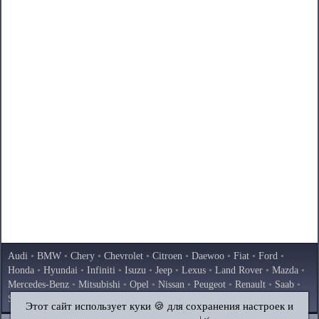
Audi
•
BMW
•
Chery
•
Chevrolet
•
Citroen
•
Daewoo
•
Fiat
•
Ford
•
Honda
•
Hyundai
•
Infiniti
•
Isuzu
•
Jeep
•
Lexus
•
Land Rover
•
Mazda
•
Mercedes-Benz
•
Mitsubishi
•
Opel
•
Nissan
•
Peugeot
•
Renault
•
Saab
•
Skoda
•
Subaru
•
Suzuki
•
Toyota
•
Volkswagen
•
Volvo
•
AvtoVAZ
Этот сайт использует куки 🍪 для сохранения настроек и