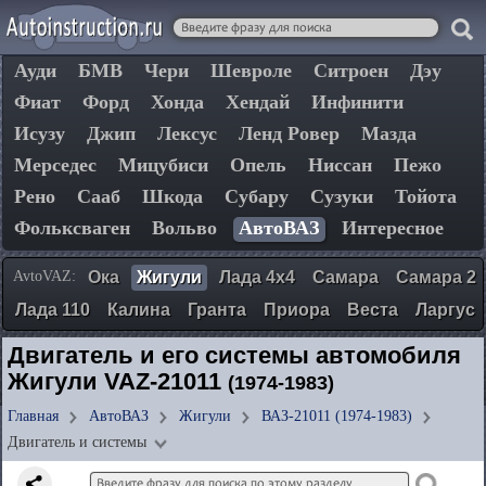
Ауди
БМВ
Чери
Шевроле
Ситроен
Дэу
Фиат
Форд
Хонда
Хендай
Инфинити
Исузу
Джип
Лексус
Ленд Ровер
Мазда
Мерседес
Мицубиси
Опель
Ниссан
Пежо
Рено
Сааб
Шкода
Субару
Сузуки
Тойота
Фольксваген
Вольво
АвтоВАЗ
Интересное
AvtoVAZ:
Ока
Жигули
Лада 4х4
Самара
Самара 2
Лада 110
Калина
Гранта
Приора
Веста
Ларгус
Двигатель и его системы автомобиля
Жигули VAZ-21011
(1974-1983)
Главная
АвтоВАЗ
Жигули
ВАЗ-21011 (1974-1983)
Двигатель и системы