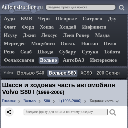
Ауди
БМВ
Чери
Шевроле
Ситроен
Дэу
Фиат
Форд
Хонда
Хендай
Инфинити
Исузу
Джип
Лексус
Ленд Ровер
Мазда
Мерседес
Мицубиси
Опель
Ниссан
Пежо
Рено
Сааб
Шкода
Субару
Сузуки
Тойота
Фольксваген
Вольво
АвтоВАЗ
Интересное
Volvo:
Вольво S40
Вольво S80
ХС90
200 Серия
Шасси и ходовая часть автомобиля
Volvo S80 I
(1998-2006)
Главная
Вольво
S80
1 (1998-2006)
Ходовая часть