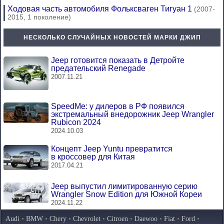
Ходовая часть автомобиля Фольксваген Тигуан 1
(2007-
2015, 1 поколение)
НЕСКОЛЬКО СЛУЧАЙНЫХ НОВОСТЕЙ МАРКИ ДЖИП
Jeep готовится показать в Детройте
предательский Renegade
2007.11.21
SpeedMe: у дилеров в РФ появился
экстремальный внедорожник Jeep Wrangler
Rubicon 2024
2024.10.03
Концепт Jeep Yuntu превратится
в кроссовер для Китая
2017.04.21
Jeep выпустил лимитированную серию
Wrangler Snow Edition для Южной Кореи
2024.11.22
Audi
•
BMW
•
Chery
•
Chevrolet
•
Citroen
•
Daewoo
•
Fiat
•
Ford
•