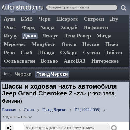
Ауди
БМВ
Чери
Шевроле
Ситроен
Дэу
Фиат
Форд
Хонда
Хендай
Инфинити
Исузу
Джип
Лексус
Ленд Ровер
Мазда
Мерседес
Мицубиси
Опель
Ниссан
Пежо
Рено
Сааб
Шкода
Субару
Сузуки
Тойота
Фольксваген
Вольво
АвтоВАЗ
Интересное
Jeep:
Чероки
Гранд Чероки
Шасси и ходовая часть автомобиля
Jeep Grand Cherokee 2
«ZJ»
(1992-1998,
бензин)
Главная
Джип
Гранд Чероки
ZJ (1992-1998)
Ходовая часть