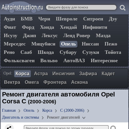
Ауди
БМВ
Чери
Шевроле
Ситроен
Дэу
Фиат
Форд
Хонда
Хендай
Инфинити
Исузу
Джип
Лексус
Ленд Ровер
Мазда
Мерседес
Мицубиси
Опель
Ниссан
Пежо
Рено
Сааб
Шкода
Субару
Сузуки
Тойота
Фольксваген
Вольво
АвтоВАЗ
Интересное
Opel:
Корса
Астра
Инсигния
Зафира
Кадет
Вектра
Омега
Фронтера
Аскона
Ремонт двигателя автомобиля Opel
Corsa C
(2000-2006)
Главная
Опель
Корса
C (2000-2006)
Двигатель и системы
Ремонт двигателей