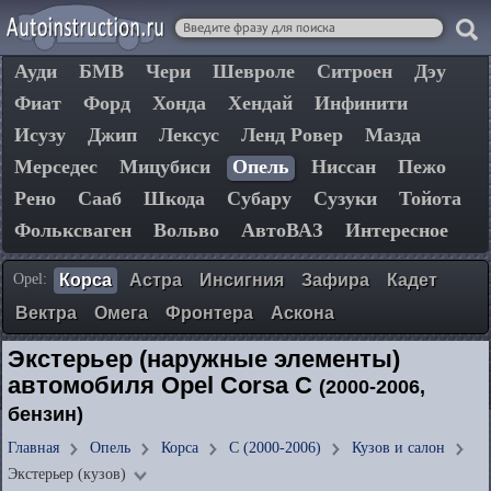
Ауди
БМВ
Чери
Шевроле
Ситроен
Дэу
Фиат
Форд
Хонда
Хендай
Инфинити
Исузу
Джип
Лексус
Ленд Ровер
Мазда
Мерседес
Мицубиси
Опель
Ниссан
Пежо
Рено
Сааб
Шкода
Субару
Сузуки
Тойота
Фольксваген
Вольво
АвтоВАЗ
Интересное
Opel:
Корса
Астра
Инсигния
Зафира
Кадет
Вектра
Омега
Фронтера
Аскона
Экстерьер (наружные элементы)
автомобиля Opel Corsa C
(2000-2006,
бензин)
Главная
Опель
Корса
C (2000-2006)
Кузов и салон
Экстерьер (кузов)