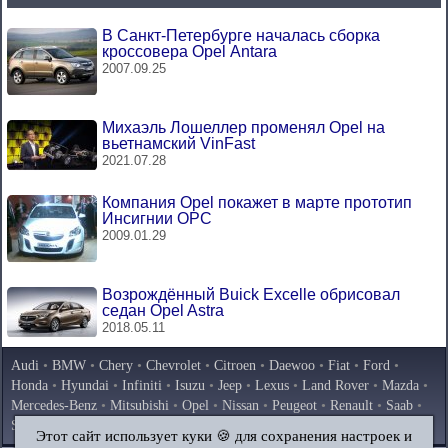
В Санкт-Петербурге началась сборка
кроссовера Opel Antara
2007.09.25
Михаэль Лошеллер променял Opel на
вьетнамский VinFast
2021.07.28
Компания Opel покажет в марте прототип
Инсигнии OPC
2009.01.29
Возрождённый Buick Excelle обрисовал
седан Opel Astra
2018.05.11
Audi
•
BMW
•
Chery
•
Chevrolet
•
Citroen
•
Daewoo
•
Fiat
•
Ford
•
Honda
•
Hyundai
•
Infiniti
•
Isuzu
•
Jeep
•
Lexus
•
Land Rover
•
Mazda
•
Mercedes-Benz
•
Mitsubishi
•
Opel
•
Nissan
•
Peugeot
•
Renault
•
Saab
•
Skoda
•
Subaru
•
Suzuki
•
Toyota
•
Volkswagen
•
Volvo
•
AvtoVAZ
Этот сайт использует куки 🍪 для сохранения настроек и