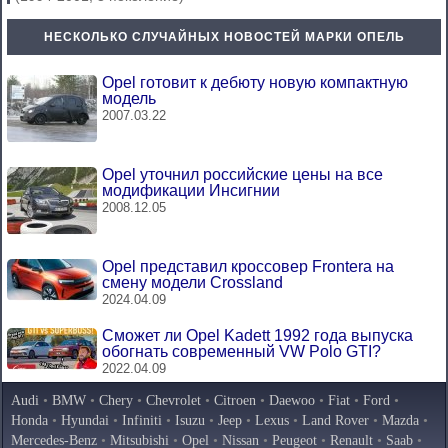
НЕСКОЛЬКО СЛУЧАЙНЫХ НОВОСТЕЙ МАРКИ ОПЕЛЬ
Opel готовит к дебюту новую компактную
модель
2007.03.22
Opel уточнил российские цены на все
модификации Инсигнии
2008.12.05
Opel представил кроссовер Frontera на
смену модели Crossland
2024.04.09
Сможет ли Opel Kadett 1992 года выпуска
обогнать современный VW Polo GTI?
2022.04.09
Audi
•
BMW
•
Chery
•
Chevrolet
•
Citroen
•
Daewoo
•
Fiat
•
Ford
•
Honda
•
Hyundai
•
Infiniti
•
Isuzu
•
Jeep
•
Lexus
•
Land Rover
•
Mazda
•
Mercedes-Benz
•
Mitsubishi
•
Opel
•
Nissan
•
Peugeot
•
Renault
•
Saab
•