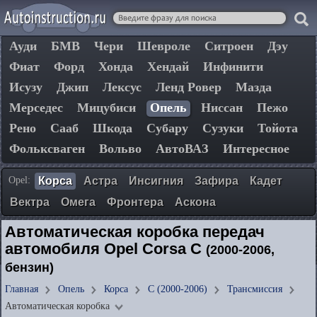
Ауди
БМВ
Чери
Шевроле
Ситроен
Дэу
Фиат
Форд
Хонда
Хендай
Инфинити
Исузу
Джип
Лексус
Ленд Ровер
Мазда
Мерседес
Мицубиси
Опель
Ниссан
Пежо
Рено
Сааб
Шкода
Субару
Сузуки
Тойота
Фольксваген
Вольво
АвтоВАЗ
Интересное
Opel:
Корса
Астра
Инсигния
Зафира
Кадет
Вектра
Омега
Фронтера
Аскона
Автоматическая коробка передач
автомобиля Opel Corsa C
(2000-2006,
бензин)
Главная
Опель
Корса
C (2000-2006)
Трансмиссия
Автоматическая коробка