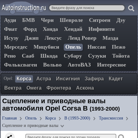
Ауди
БМВ
Чери
Шевроле
Ситроен
Дэу
Фиат
Форд
Хонда
Хендай
Инфинити
Исузу
Джип
Лексус
Ленд Ровер
Мазда
Мерседес
Мицубиси
Опель
Ниссан
Пежо
Рено
Сааб
Шкода
Субару
Сузуки
Тойота
Фольксваген
Вольво
АвтоВАЗ
Интересное
Opel:
Корса
Астра
Инсигния
Зафира
Кадет
Вектра
Омега
Фронтера
Аскона
Сцепление и приводные валы
автомобиля Opel Corsa B
(1993-2000)
Главная
Опель
Корса
B (1993-2000)
Трансмиссия
Сцепление и приводные валы