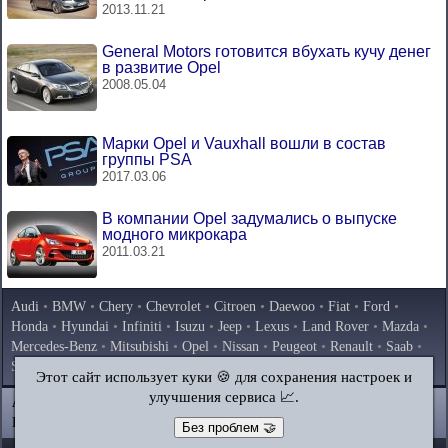
2013.11.21
General Motors готовится вбухать кучу денег
в развитие Opel
2008.05.04
Марки Opel и Vauxhall вошли в состав
группы PSA
2017.03.06
В компании Opel задумались о выпуске
модного микрокара
2011.03.21
Audi
•
BMW
•
Chery
•
Chevrolet
•
Citroen
•
Daewoo
•
Fiat
•
Ford
•
Honda
•
Hyundai
•
Infiniti
•
Isuzu
•
Jeep
•
Lexus
•
Land Rover
•
Mazda
•
Mercedes-Benz
•
Mitsubishi
•
Opel
•
Nissan
•
Peugeot
•
Renault
•
Saab
•
Skoda
•
Subaru
•
Suzuki
•
Toyota
•
Volkswagen
•
Volvo
•
AvtoVAZ
Этот сайт использует куки 🍪 для сохранения настроек и
улучшения сервиса 📈.
AutoInstruction.ru
© 2020–2026
|
Полная версия
Карта сайта
|
Статьи
|
Контакты
|
Поиск по сайту
Без проблем 🤝