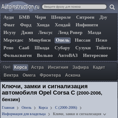
Ауди
БМВ
Чери
Шевроле
Ситроен
Дэу
Фиат
Форд
Хонда
Хендай
Инфинити
Исузу
Джип
Лексус
Ленд Ровер
Мазда
Мерседес
Мицубиси
Опель
Ниссан
Пежо
Рено
Сааб
Шкода
Субару
Сузуки
Тойота
Фольксваген
Вольво
АвтоВАЗ
Интересное
Opel:
Корса
Астра
Инсигния
Зафира
Кадет
Вектра
Омега
Фронтера
Аскона
Ключи, замки и сигнализация
автомобиля Opel Corsa C
(2000-2006,
бензин)
Главная
Опель
Корса
C (2000-2006)
Информация для владельца
Ключи, замки и сигнализация