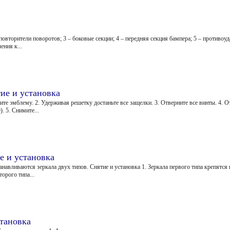
повторители поворотов; 3 – боковые секции; 4 – передняя секция бампера; 5 – противо
ения к...
ие и установка
те эмблему. 2. Удерживая решетку достаньте все защелки. 3. Отверните все винты. 4. 
. 5. Снимите...
е и установка
танавливаются зеркала двух типов. Снятие и установка 1. Зеркала первого типа крепятся
торого типа...
тановка