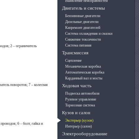
Выявление неисправностей
Двигатель и системы
Бензиновые двигатели
Дизельные двигатели
Капремонт двигателей
Система охлаждения и смазки
Снижение токсичности
Система питания
водов; 2 – ограничитель
Трансмиссия
Сцепление
Механическая коробка
Автоматическая коробка
Карданный вал и мосты
затель поворотов; 7 – колесная
Ходовая часть
Подвеска автомобиля
Рулевое управление
Тормозная система
Кузов и салон
Экстерьер (кузов)
роводов; 6 – болт, гайка и
Интерьер (салон)
Электрооборудование