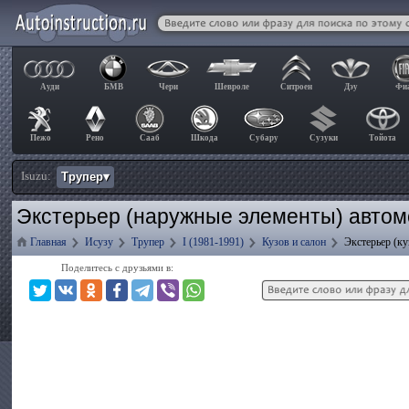
Ауди
БМВ
Чери
Шевроле
Ситроен
Дэу
Фи
Пежо
Рено
Сааб
Шкода
Субару
Сузуки
Тойота
Isuzu:
Трупер▾
Экстерьер (наружные элементы) автомо
Главная
Исузу
Трупер
I (1981-1991)
Кузов и салон
Экстерьер (ку
Поделитесь с друзьями в: