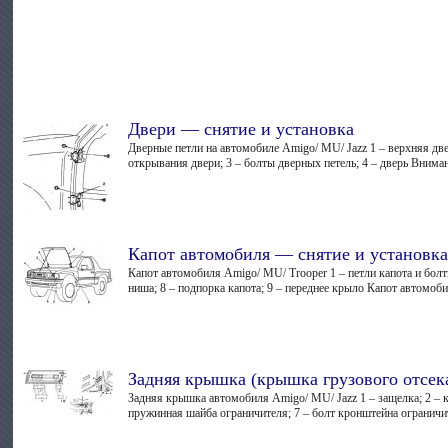
Двери — снятие и установка
Дверные петли на автомобиле Amigo/ MU/ Jazz 1 – верхняя две
открывания двери; 3 – болты дверных петель; 4 – дверь Вниман
Капот автомобиля — снятие и установк
Капот автомобиля Amigo/ MU/ Trooper 1 – петли капота и болты 
ниша; 8 – подпорка капота; 9 – переднее крыло Капот автомобил
Задняя крышка (крышка грузового отсек
Задняя крышка автомобиля Amigo/ MU/ Jazz 1 – защелка; 2 – к
пружинная шайба ограничителя; 7 – болт кронштейна ограничите