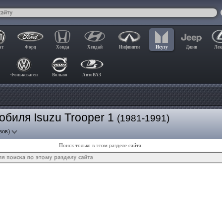
ат
Форд
Хонда
Хендай
Инфинити
Исузу
Джип
Лек
Фольксваген
Вольво
АвтоВАЗ
биля Isuzu Trooper 1
(1981-1991)
зов)
Поиск только в этом разделе сайта: