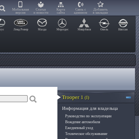
Мобильная
Статьи
Карта
Связь с
Добавить
версия
и новости
сайта
админом
в закладки
сус
Ленд Ровер
Мазда
Мерседес
Мицубиси
Опель
Ниссан
Trooper 1
(I)
Информация для владельца
Руководство по эксплуатации
Вождение автомобиля
Ежедневный уход
Техническое обслуживание