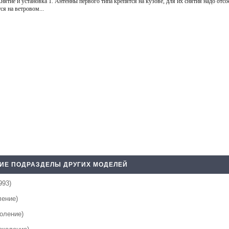
нятие и установка 1. Антенны первого типа крепятся на кузове, для их снятия надо отс
ся на ветровом...
ИЕ ПОДРАЗДЕЛЫ ДРУГИХ МОДЕЛЕЙ
993)
ление)
коление)