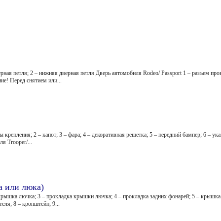
рная петля; 2 – нижняя дверная петля Дверь автомобиля Rodeo/ Passport 1 – разъем про
ие! Перед снятием или...
а
крепления; 2 – капот; 3 – фара; 4 – декоративная решетка; 5 – передний бампер; 6 – ука
я Trooper/...
а или люка)
рышка лючка; 3 – прокладка крышки лючка; 4 – прокладка задних фонарей; 5 – крышка п
ля; 8 – кронштейн; 9...