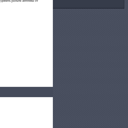
оединить разъем антенны от