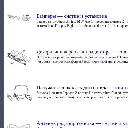
Бамперы — снятие и установка
Бампер автомобиля Amigo/ MU/ Jazz 1 – передние фонари; 2 – 
автомобиля Trooper/ Bighorn 1 – боковые болты; 2 – болт крепл
Декоративная решетка радиатора — снят
Декоративная решетка автомобиля Снятие и установка 1. Сними
поворота и стояночных фонарей (если смонтированы в решетке)
Наружные зеркала заднего вида — сняти
Зеркало 1-го типа Зеркало 2-го типа На автомобили "Isuzu" ус
надо поддеть и снять заглушки и вывернуть винты. 2. Зеркала в
Антенна радиоприемника — снятие и ус