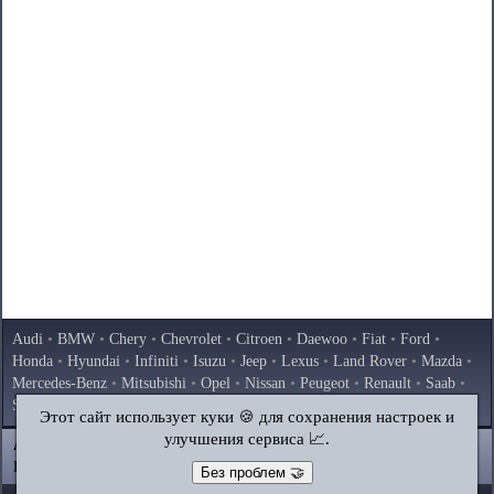
Audi
•
BMW
•
Chery
•
Chevrolet
•
Citroen
•
Daewoo
•
Fiat
•
Ford
•
Honda
•
Hyundai
•
Infiniti
•
Isuzu
•
Jeep
•
Lexus
•
Land Rover
•
Mazda
•
Mercedes-Benz
•
Mitsubishi
•
Opel
•
Nissan
•
Peugeot
•
Renault
•
Saab
•
Skoda
•
Subaru
•
Suzuki
•
Toyota
•
Volkswagen
•
Volvo
•
AvtoVAZ
Этот сайт использует куки 🍪 для сохранения настроек и
улучшения сервиса 📈.
AutoInstruction.ru
© 2020–2026
|
Полная версия
Карта сайта
|
Статьи
|
Контакты
|
Поиск по сайту
Без проблем 🤝