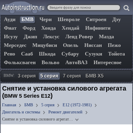
Ауди
БМВ
Чери
Шевроле
Ситроен
Дэу
Фиат
Форд
Хонда
Хендай
Инфинити
Исузу
Джип
Лексус
Ленд Ровер
Мазда
Мерседес
Мицубиси
Опель
Ниссан
Пежо
Рено
Сааб
Шкода
Субару
Сузуки
Тойота
Фольксваген
Вольво
АвтоВАЗ
Интересное
BMW:
3 серия
5 серия
7 серия
БМВ Х5
Снятие и установка силового агрегата
(
)
BMW 5 Series E12
Главная
БМВ
5 серия
E12 (1972-1981)
Двигатель и системы
Ремонт двигателей
Снятие и установка силового агрегат…