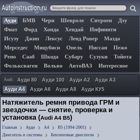
Ауди
БМВ
Чери
Шевроле
Ситроен
Дэу
Фиат
Форд
Хонда
Хендай
Инфинити
Исузу
Джип
Лексус
Ленд Ровер
Мазда
Мерседес
Мицубиси
Опель
Ниссан
Пежо
Рено
Сааб
Шкода
Субару
Сузуки
Тойота
Фольксваген
Вольво
АвтоВАЗ
Интересное
Audi:
Ауди 80
Ауди 100
Ауди А2
Ауди А3
Ауди А4
Ауди А6
Ауди А8
Ауди КУ5
Натяжитель ремня привода ГРМ и
звездочки — снятие, проверка и
установка (
)
Audi A4 B5
Главная
Ауди
А4
B5 (1994-2001)
Двигатель и системы
Бензиновые двигатели