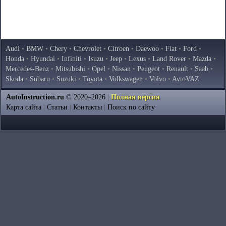
Audi
•
BMW
•
Chery
•
Chevrolet
•
Citroen
•
Daewoo
•
Fiat
•
Ford
•
Honda
•
Hyundai
•
Infiniti
•
Isuzu
•
Jeep
•
Lexus
•
Land Rover
•
Mazda
•
Mercedes-Benz
•
Mitsubishi
•
Opel
•
Nissan
•
Peugeot
•
Renault
•
Saab
•
Skoda
•
Subaru
•
Suzuki
•
Toyota
•
Volkswagen
•
Volvo
•
AvtoVAZ
AutoInstruction.ru
© 2020–2026
|
Полная версия
Карта сайта
|
Статьи
|
Контакты
|
Поиск по сайту