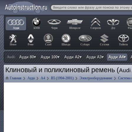
Ауди
БМВ
Чери
Шевроле
Ситроен
Дэу
Фи
Пежо
Рено
Сааб
Шкода
Субару
Сузуки
Тойота
Audi:
Ауди 80▾
Ауди 100▾
Ауди А2▾
Ауди А3▾
Ауди А4▾
Клиновый и поликлиновый ремень (
Audi
Главная
Ауди
А4
B5 (1994-2001)
Электрооборудование
Система 