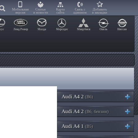
Мобильная
Статьи
Карта
Связь с
Добавить
версия
и новости
сайта
админом
в закладки
сус
Ленд Ровер
Мазда
Мерседес
Мицубиси
Опель
Ниссан
Audi A4 2
(B6)
Audi A4 2
(B6, бензин)
Audi A4 1
(B5)