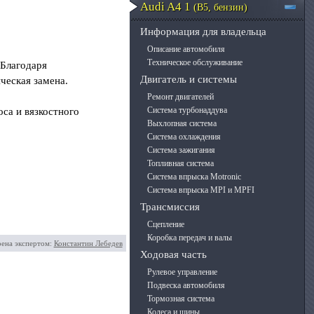
Audi A4 1
(B5, бензин)
Информация для владельца
Описание автомобиля
Техническое обслуживание
 Благодаря
Двигатель и системы
ческая замена.
Ремонт двигателей
Система турбонаддува
са и вязкостного
Выхлопная система
Система охлаждения
Система зажигания
Топливная система
Система впрыска Motronic
Система впрыска MPI и MPFI
Трансмиссия
Сцепление
Коробка передач и валы
рена экспертом:
Константин Лебедев
Ходовая часть
Рулевое управление
Подвеска автомобиля
Тормозная система
Колеса и шины