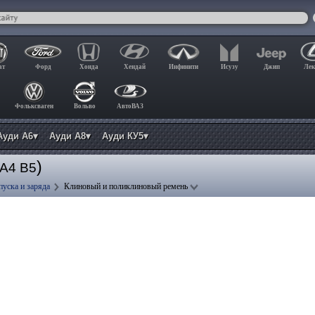
ат
Форд
Хонда
Хендай
Инфинити
Исузу
Джип
Лек
Фольксваген
Вольво
АвтоВАЗ
Ауди А6▾
Ауди А8▾
Ауди КУ5▾
)
 A4 B5
пуска и заряда
Клиновый и поликлиновый ремень