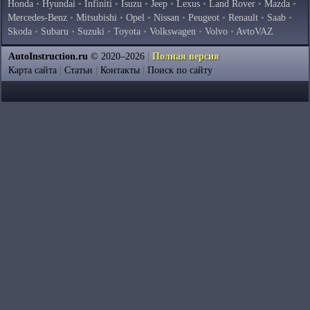
Honda
•
Hyundai
•
Infiniti
•
Isuzu
•
Jeep
•
Lexus
•
Land Rover
•
Mazda
•
Mercedes-Benz
•
Mitsubishi
•
Opel
•
Nissan
•
Peugeot
•
Renault
•
Saab
•
Skoda
•
Subaru
•
Suzuki
•
Toyota
•
Volkswagen
•
Volvo
•
AvtoVAZ
AutoInstruction.ru
© 2020–2026
|
Полная версия
Карта сайта
|
Статьи
|
Контакты
|
Поиск по сайту