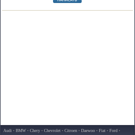
Audi
•
BMW
•
Chery
•
Chevrolet
•
Citroen
•
Daewoo
•
Fiat
•
Ford
•