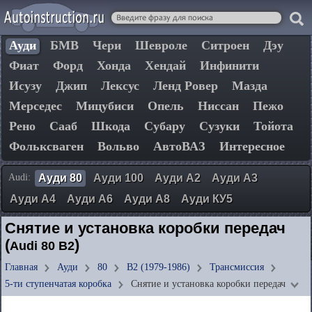
Ауди
БМВ
Чери
Шевроле
Ситроен
Дэу
Фиат
Форд
Хонда
Хендай
Инфинити
Исузу
Джип
Лексус
Ленд Ровер
Мазда
Мерседес
Мицубиси
Опель
Ниссан
Пежо
Рено
Сааб
Шкода
Субару
Сузуки
Тойота
Фольксваген
Вольво
АвтоВАЗ
Интересное
Audi:
Ауди 80
Ауди 100
Ауди А2
Ауди А3
Ауди А4
Ауди А6
Ауди А8
Ауди КУ5
Снятие и установка коробки передач
(
)
Audi 80 B2
Главная
Ауди
80
B2 (1979-1986)
Трансмиссия
5-ти ступенчатая коробка
Снятие и установка коробки передач