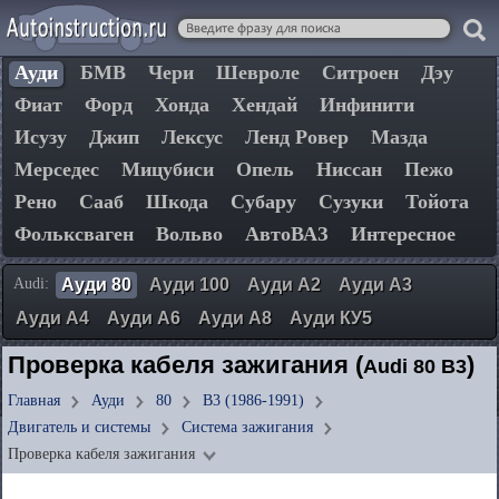
Ауди
БМВ
Чери
Шевроле
Ситроен
Дэу
Фиат
Форд
Хонда
Хендай
Инфинити
Исузу
Джип
Лексус
Ленд Ровер
Мазда
Мерседес
Мицубиси
Опель
Ниссан
Пежо
Рено
Сааб
Шкода
Субару
Сузуки
Тойота
Фольксваген
Вольво
АвтоВАЗ
Интересное
Audi:
Ауди 80
Ауди 100
Ауди А2
Ауди А3
Ауди А4
Ауди А6
Ауди А8
Ауди КУ5
Проверка кабеля зажигания (
)
Audi 80 B3
Главная
Ауди
80
B3 (1986-1991)
Двигатель и системы
Система зажигания
Проверка кабеля зажигания