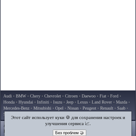
Audi
•
BMW
•
Chery
•
Chevrolet
•
Citroen
•
Daewoo
•
Fiat
•
Ford
•
Honda
•
Hyundai
•
Infiniti
•
Isuzu
•
Jeep
•
Lexus
•
Land Rover
•
Mazda
•
Mercedes-Benz
•
Mitsubishi
•
Opel
•
Nissan
•
Peugeot
•
Renault
•
Saab
•
Skoda
•
Subaru
•
Suzuki
•
Toyota
•
Volkswagen
•
Volvo
•
AvtoVAZ
Этот сайт использует куки 🍪 для сохранения настроек и
улучшения сервиса 📈.
AutoInstruction.ru
© 2020–2026
|
Полная версия
Карта сайта
|
Статьи
|
Контакты
|
Поиск по сайту
Без проблем 🤝