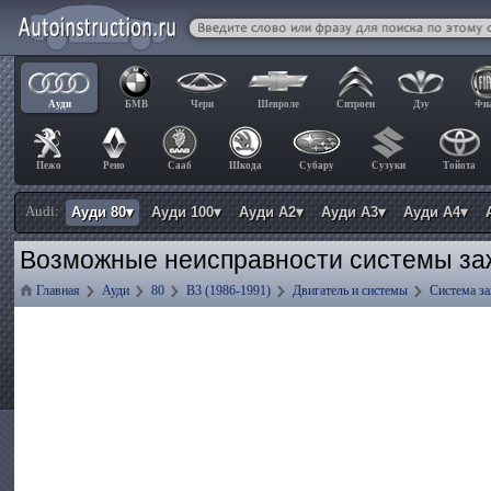
Ауди
БМВ
Чери
Шевроле
Ситроен
Дэу
Фи
Пежо
Рено
Сааб
Шкода
Субару
Сузуки
Тойота
Audi:
Ауди 80▾
Ауди 100▾
Ауди А2▾
Ауди А3▾
Ауди А4▾
Возможные неисправности системы заж
Главная
Ауди
80
B3 (1986-1991)
Двигатель и системы
Система з