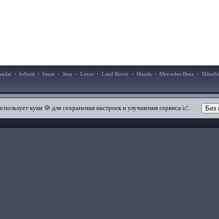
undai
•
Infiniti
•
Isuzu
•
Jeep
•
Lexus
•
Land Rover
•
Mazda
•
Mercedes-Benz
•
Mitsubi
|
|
Добавить в закладки
Мобильная версия
использует куки 🍪 для сохранения настроек и улучшения сервиса 📈.
Без 