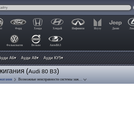
ат
Форд
Хонда
Хендай
Инфинити
Исузу
Джип
Лек
Фольксваген
Вольво
АвтоВАЗ
Ауди А6▾
Ауди А8▾
Ауди КУ5▾
игания (
)
Audi 80 B3
ажигания
Возможные неисправности системы заж…