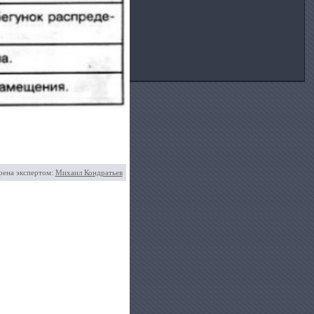
рена экспертом:
Михаил Кондратьев