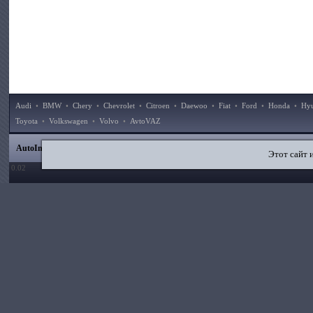
Audi
•
BMW
•
Chery
•
Chevrolet
•
Citroen
•
Daewoo
•
Fiat
•
Ford
•
Honda
•
Hy
Toyota
•
Volkswagen
•
Volvo
•
AvtoVAZ
|
|
|
|
AutoInstruction.ru
© 2020–2026
Карта сайта
Статьи
Контакты
Поиск по сайту
Этот сайт 
0.02