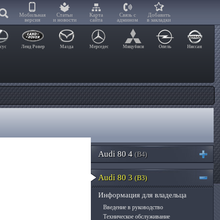
Мобильная
Статьи
Карта
Связь с
Добавить
версия
и новости
сайта
админом
в закладки
сус
Ленд Ровер
Мазда
Мерседес
Мицубиси
Опель
Ниссан
Audi 80 4
(B4)
Audi 80 3
(B3)
Информация для владельца
Введение в руководство
Техническое обслуживание