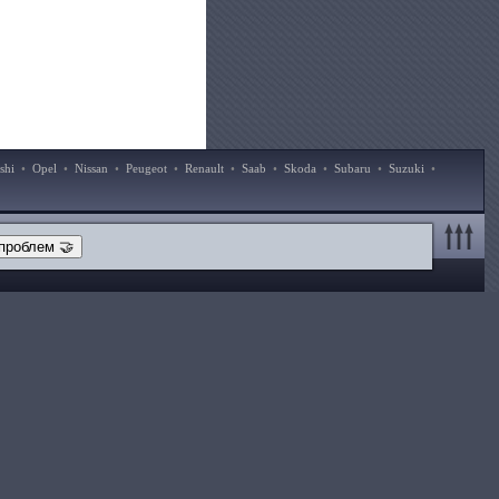
shi
•
Opel
•
Nissan
•
Peugeot
•
Renault
•
Saab
•
Skoda
•
Subaru
•
Suzuki
•
проблем 🤝