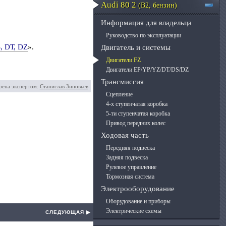
Audi 80 2
(B2, бензин)
Информация для владельца
Руководство по эксплуатации
, DТ, DZ
».
Двигатель и системы
Двигатели FZ
Двигатели EP/YP/YZ/DT/DS/DZ
Трансмиссия
рена экспертом:
Станислав Зиновьев
Сцепление
4-х ступенчатая коробка
5-ти ступенчатая коробка
Привод передних колес
Ходовая часть
Передняя подвеска
Задняя подвеска
Рулевое управление
Тормозная система
Электрооборудование
Оборудование и приборы
Электрические схемы
СЛЕДУЮЩАЯ ▶