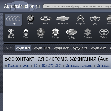
Ауди
БМВ
Чери
Шевроле
Ситроен
Дэу
Фи
Пежо
Рено
Сааб
Шкода
Субару
Сузуки
Тойота
Audi:
Ауди 80▾
Ауди 100▾
Ауди А2▾
Ауди А3▾
Ауди А4▾
Бесконтактная система зажигания (
Audi
Главная
Ауди
80
B2 (1979-1986)
Двигатель и системы
Двигатели