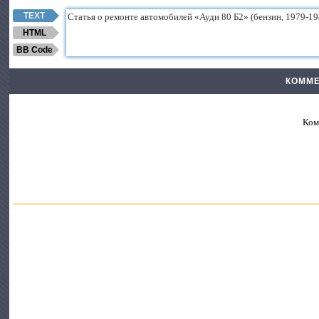
TEXT
HTML
BB Code
КОММЕ
Ком