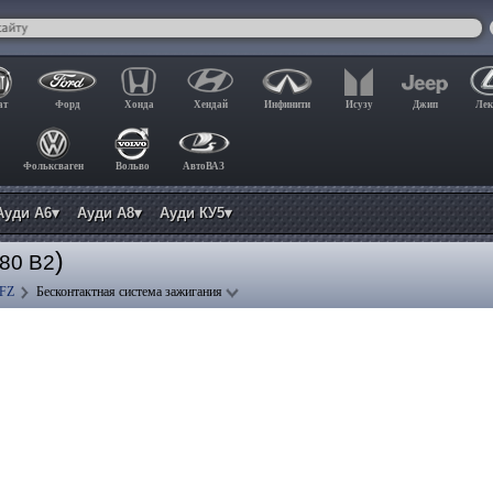
ат
Форд
Хонда
Хендай
Инфинити
Исузу
Джип
Лек
Фольксваген
Вольво
АвтоВАЗ
Ауди А6▾
Ауди А8▾
Ауди КУ5▾
)
 80 B2
 FZ
Бесконтактная система зажигания