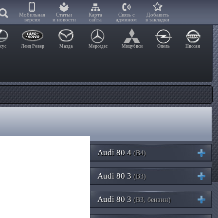
Мобильная
Статьи
Карта
Связь с
Добавить
версия
и новости
сайта
админом
в закладки
сус
Ленд Ровер
Мазда
Мерседес
Мицубиси
Опель
Ниссан
Audi 80 4
(B4)
Audi 80 3
(B3)
Audi 80 3
(B3, бензин)