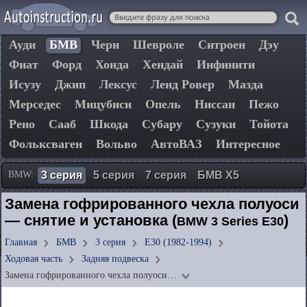
Ауди
БМВ
Чери
Шевроле
Ситроен
Дэу
Фиат
Форд
Хонда
Хендай
Инфинити
Исузу
Джип
Лексус
Ленд Ровер
Мазда
Мерседес
Мицубиси
Опель
Ниссан
Пежо
Рено
Сааб
Шкода
Субару
Сузуки
Тойота
Фольксваген
Вольво
АвтоВАЗ
Интересное
BMW:
3 серия
5 серия
7 серия
БМВ Х5
Замена гофрированного чехла полуоси
— снятие и установка (
)
BMW 3 Series E30
Главная
БМВ
3 серия
E30 (1982-1994)
Ходовая часть
Задняя подвеска
Замена гофрированного чехла полуоси…