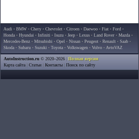
Audi
•
BMW
•
Chery
•
Chevrolet
•
Citroen
•
Daewoo
•
Fiat
•
Ford
•
Honda
•
Hyundai
•
Infiniti
•
Isuzu
•
Jeep
•
Lexus
•
Land Rover
•
Mazda
•
Mercedes-Benz
•
Mitsubishi
•
Opel
•
Nissan
•
Peugeot
•
Renault
•
Saab
•
Skoda
•
Subaru
•
Suzuki
•
Toyota
•
Volkswagen
•
Volvo
•
AvtoVAZ
AutoInstruction.ru
© 2020–2026
|
Полная версия
Карта сайта
|
Статьи
|
Контакты
|
Поиск по сайту