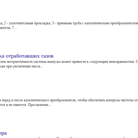
ка; 2 - уплотнительная прокладка; 3 - приемная труба с каталитическим преобразовател
ителя; 7...
ка отработавших газов
лем негерметичность системы выпуска может привести к следующим неисправностям: О
ам при увеличении числа...
еред и после каталитического преобразователя, чтобы обеспечить контроль чистоты от
ся и не паяются. При наличии...
ора