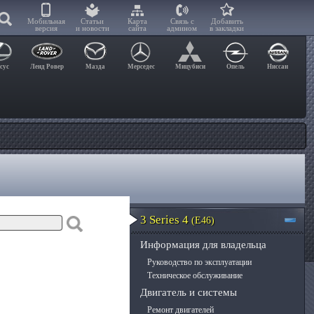
Мобильная
Статьи
Карта
Связь с
Добавить
версия
и новости
сайта
админом
в закладки
сус
Ленд Ровер
Мазда
Мерседес
Мицубиси
Опель
Ниссан
3 Series 4
(E46)
Информация для владельца
Руководство по эксплуатации
Техническое обслуживание
Двигатель и системы
Ремонт двигателей