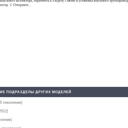
ыпускного коллектора, обратитесь к Разделу Снятие и установка впускного трубопровода
ктор. 3. Отверните...
ИЕ ПОДРАЗДЕЛЫ ДРУГИХ МОДЕЛЕЙ
 5 поколение)
2012)
оление)