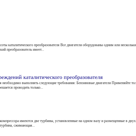
3 - соты каталитического преобразователя Все двигатели оборудованы одним или несколь
ий преобразователь имеет...
реждений каталитического преобразователя
я необходимо выполнять следующие требования: Бензиновые двигатели Применяйте тол
ешается проводить только...
компрессора имеются две турбины, установленные на одном валу и размещенные в двух
 турбина, сжимающая...