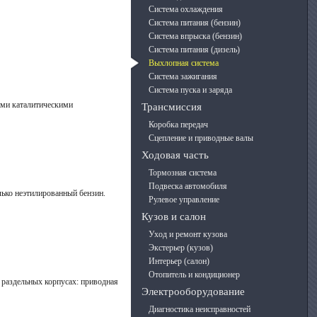
Система охлаждения
Система питания (бензин)
Система впрыска (бензин)
Система питания (дизель)
Выхлопная система
Система зажигания
Система пуска и заряда
кими каталитическими
Трансмиссия
Коробка передач
Сцепление и приводные валы
Ходовая часть
Тормозная система
Подвеска автомобиля
ько неэтилированный бензин.
Рулевое управление
Кузов и салон
Уход и ремонт кузова
Экстерьер (кузов)
Интерьер (салон)
Отопитель и кондиционер
 раздельных корпусах: приводная
Электрооборудование
Диагностика неисправностей