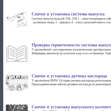
Снятие и установка системы выпуска
Система выпуска моделей 316i, 318i 1 - самостопорящаяся гай
- резиновая опора; 5 - траверса; 6 - хомут дополнительного глуш
Проверка герметичности системы выпус
У автомобилей с регулируемым каталитическим преобразовате
Вибрациям двигателя на холостом ходу и его остановкам. Рывк
Снятие и установка датчика кислорода
У автомобиля BMW 3-й серии датчики кислорода расположены п
Присоединительные кабели датчиков кислорода не ремонтируют
Снятие и установка выпускного коллект