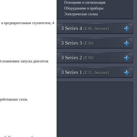
Освещение и сигнализация
Оборудование и приборы
Электрические схемы
ем и предварительным глушителем; 4
3 Series 4
(E46, бензин)
3 Series 3
(E36)
3 Series 2
(E30)
сложнениям запуска двигателя.
3 Series 1
(E21, бензин)
работавших газов.