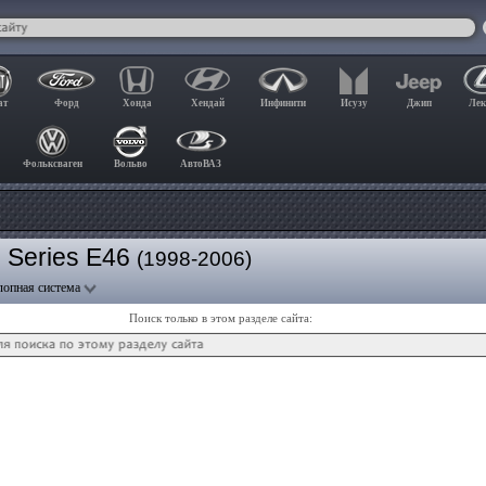
ат
Форд
Хонда
Хендай
Инфинити
Исузу
Джип
Лек
Фольксваген
Вольво
АвтоВАЗ
 Series E46
(1998-2006)
опная система
Поиск только в этом разделе сайта: