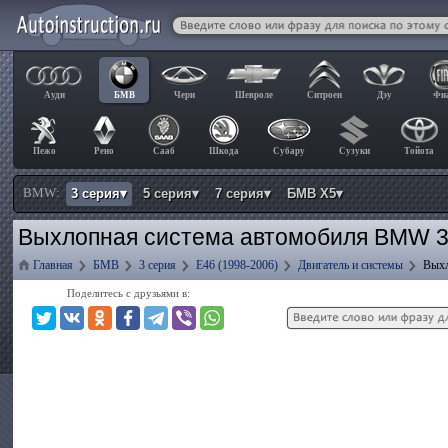
Ауди
БМВ
Чери
Шевроле
Ситроен
Дэу
Фи
Пежо
Рено
Сааб
Шкода
Субару
Сузуки
Тойота
BMW:
3 серия▾
5 серия▾
7 серия▾
БМВ Х5▾
Выхлопная система автомобиля BMW 3
Главная
БМВ
3 серия
E46 (1998-2006)
Двигатель и системы
Выхл
Поделитесь с друзьями в: