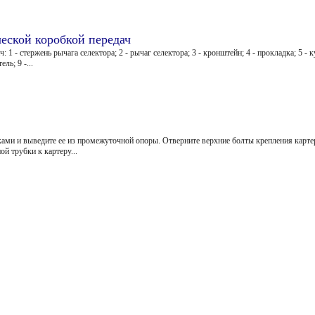
еской коробкой передач
1 - стержень рычага селектора; 2 - рычаг селектора; 3 - кронштейн; 4 - прокладка; 5 - к
ль; 9 -...
ками и выведите ее из промежуточной опоры. Отверните верхние болты крепления карте
й трубки к картеру...