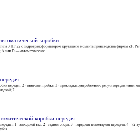
автоматической коробки
 типа 3 HP 22 с гидротрансформатором крутящего момента производства фирмы ZF. Рыч
; А или D — автоматическое...
 передач
робки передач; 2 - винтовая пробка; 3 - прокладка центробежного регулятора давления м
адкой; 7...
томатической коробки передач
редач: 1 - выходной вал; 2 - задняя опора; 3 - передняя планетарная передача; 4 - 72-
убая...