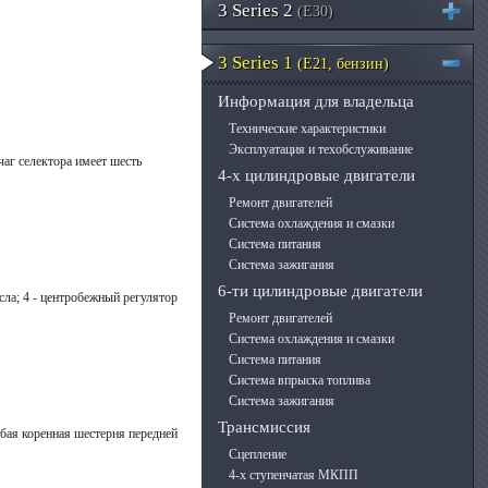
3 Series 2
(E30)
3 Series 1
(E21, бензин)
Информация для владельца
Технические характеристики
Эксплуатация и техобслуживание
аг селектора имеет шесть
4-х цилиндровые двигатели
Ремонт двигателей
Система охлаждения и смазки
Система питания
Система зажигания
6-ти цилиндровые двигатели
асла; 4 - центробежный регулятор
Ремонт двигателей
Система охлаждения и смазки
Система питания
Система впрыска топлива
Система зажигания
Трансмиссия
зубая коренная шестерня передней
Сцепление
4-х ступенчатая МКПП