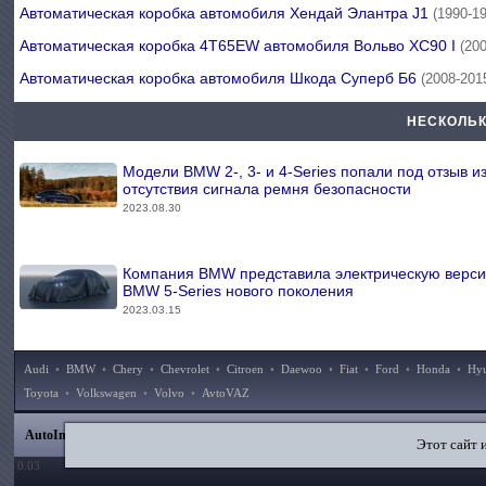
Автоматическая коробка автомобиля Хендай Элантра J1
(1990-1
Автоматическая коробка 4T65EW автомобиля Вольво ХС90 I
(20
Автоматическая коробка автомобиля Шкода Суперб Б6
(2008-201
НЕСКОЛЬК
Модели BMW 2-, 3- и 4-Series попали под отзыв из
отсутствия сигнала ремня безопасности
2023.08.30
Компания BMW представила электрическую верс
BMW 5-Series нового поколения
2023.03.15
Audi
•
BMW
•
Chery
•
Chevrolet
•
Citroen
•
Daewoo
•
Fiat
•
Ford
•
Honda
•
Hy
Toyota
•
Volkswagen
•
Volvo
•
AvtoVAZ
|
|
|
|
AutoInstruction.ru
© 2020–2026
Карта сайта
Статьи
Контакты
Поиск по сайту
Этот сайт 
0.03