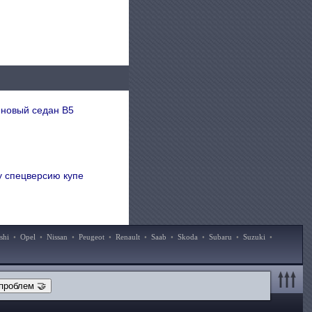
 новый седан B5
 спецверсию купе
shi
•
Opel
•
Nissan
•
Peugeot
•
Renault
•
Saab
•
Skoda
•
Subaru
•
Suzuki
•
проблем 🤝