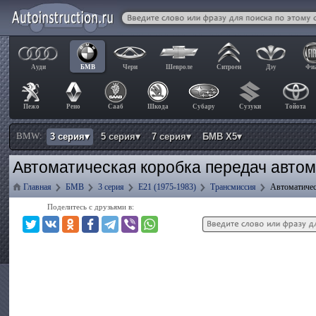
Ауди
БМВ
Чери
Шевроле
Ситроен
Дэу
Фи
Пежо
Рено
Сааб
Шкода
Субару
Сузуки
Тойота
BMW:
3 серия▾
5 серия▾
7 серия▾
БМВ Х5▾
Автоматическая коробка передач авто
Главная
БМВ
3 серия
E21 (1975-1983)
Трансмиссия
Автоматичес
Поделитесь с друзьями в: