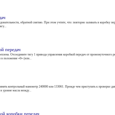
дач
овательности, обратной снятию. При этом учтите, что: повторно заливать в коробку пер
гу...
ой передач
реплена. Отсоедините тягу 1 привода управления коробкой передач от промежуточного р
 в положение «0» (или...
инить контрольный манометр 240000 или 133061. Прежде чем приступать к проверке давл
 в уровне масла между...
ой коробки передач