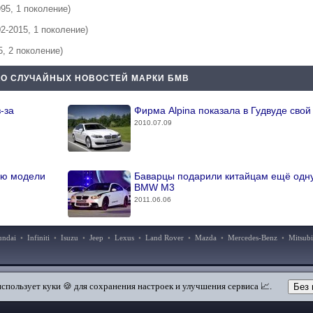
995, 1 поколение)
02-2015, 1 поколение)
5, 2 поколение)
О СЛУЧАЙНЫХ НОВОСТЕЙ МАРКИ БМВ
-за
Фирма Alpina показала в Гудвуде свой
2010.07.09
ию модели
Баварцы подарили китайцам ещё одну
BMW M3
2011.06.06
undai
•
Infiniti
•
Isuzu
•
Jeep
•
Lexus
•
Land Rover
•
Mazda
•
Mercedes-Benz
•
Mitsubi
|
|
Добавить в закладки
Мобильная версия
использует куки 🍪 для сохранения настроек и улучшения сервиса 📈.
Без 