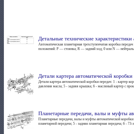
Детальные технические характеристики 
Автоматическая планетарная трехступенчатая коробка передач
положений: Р — стоянка; R — задний ход; 0 или N — нейтраль
Детали картера автоматической коробки
Детали картера автоматической коробки передач: 1 - картер ко
давления масла; 5 - задняя крышка; 6 - масляный картер с прокл
Планетарные передачи, валы и муфты ав
Планетарные передачи, валы и муфты автоматической коробки пе
планетарной передачи; 5 - задняя планетарная передача; 6 - 73-з