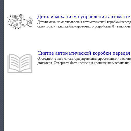
Детали механизма управления автоматич
Детали механизма управления автоматической коробкой передач: 
селектора; 7 - кнопка блокировочного устройства; 8 - выключате
Снятие автоматической коробки передач
Отсоедините тягу от сектора управления дроссельными заслон
двигателя. Отверните болт крепления кронштейна маслоналивно