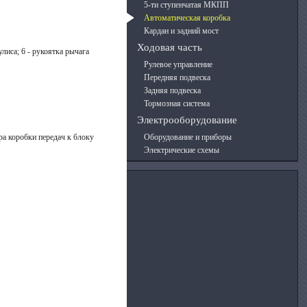
5-ти ступенчатая МКПП
Автоматическая коробка
Кардан и задний мост
Ходовая часть
улиса; 6 - рукоятка рычага
Рулевое управление
Передняя подвеска
Задняя подвеска
Тормозная система
Электрооборудование
ра коробки передач к блоку
Оборудование и приборы
Электрические схемы