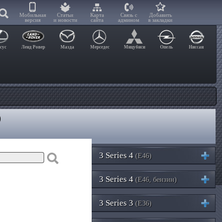
Мобильная
Статьи
Карта
Связь с
Добавить
версия
и новости
сайта
админом
в закладки
сус
Ленд Ровер
Мазда
Мерседес
Мицубиси
Опель
Ниссан
)
3 Series 4
(E46)
3 Series 4
(E46, бензин)
3 Series 3
(E36)