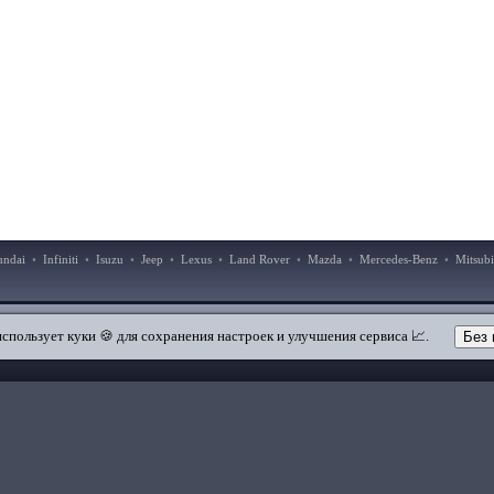
undai
•
Infiniti
•
Isuzu
•
Jeep
•
Lexus
•
Land Rover
•
Mazda
•
Mercedes-Benz
•
Mitsubi
|
|
Добавить в закладки
Мобильная версия
использует куки 🍪 для сохранения настроек и улучшения сервиса 📈.
Без 