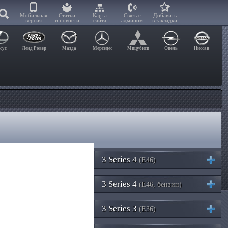
Мобильная
Статьи
Карта
Связь с
Добавить
версия
и новости
сайта
админом
в закладки
сус
Ленд Ровер
Мазда
Мерседес
Мицубиси
Опель
Ниссан
3 Series 4
(E46)
3 Series 4
(E46, бензин)
3 Series 3
(E36)