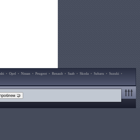
shi
•
Opel
•
Nissan
•
Peugeot
•
Renault
•
Saab
•
Skoda
•
Subaru
•
Suzuki
•
проблем 🤝