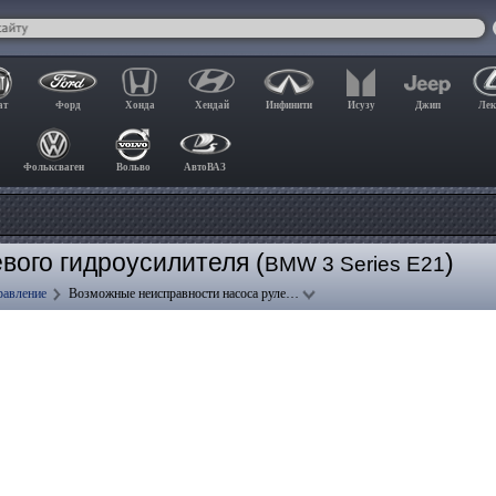
ат
Форд
Хонда
Хендай
Инфинити
Исузу
Джип
Лек
Фольксваген
Вольво
АвтоВАЗ
вого гидроусилителя (
)
BMW 3 Series E21
равление
Возможные неисправности насоса руле…