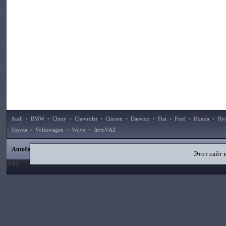
Audi
•
BMW
•
Chery
•
Chevrolet
•
Citroen
•
Daewoo
•
Fiat
•
Ford
•
Honda
•
Hy
Toyota
•
Volkswagen
•
Volvo
•
AvtoVAZ
|
|
|
|
AutoInstruction.ru
© 2020–2026
Карта сайта
Статьи
Контакты
Поиск по сайту
Этот сайт 
0.02