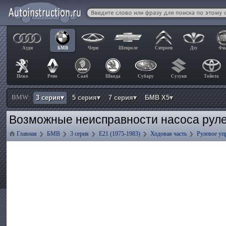
Ауди
БМВ
Чери
Шевроле
Ситроен
Дэу
Фи
Пежо
Рено
Сааб
Шкода
Субару
Сузуки
Тойота
BMW:
3 серия▾
5 серия▾
7 серия▾
БМВ Х5▾
Возможные неисправности насоса руле
Главная
БМВ
3 серия
E21 (1975-1983)
Ходовая часть
Рулевое уп