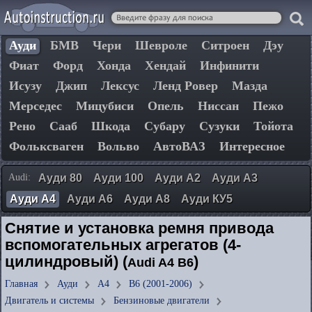
Ауди
БМВ
Чери
Шевроле
Ситроен
Дэу
Фиат
Форд
Хонда
Хендай
Инфинити
Исузу
Джип
Лексус
Ленд Ровер
Мазда
Мерседес
Мицубиси
Опель
Ниссан
Пежо
Рено
Сааб
Шкода
Субару
Сузуки
Тойота
Фольксваген
Вольво
АвтоВАЗ
Интересное
Audi:
Ауди 80
Ауди 100
Ауди А2
Ауди А3
Ауди А4
Ауди А6
Ауди А8
Ауди КУ5
Снятие и установка ремня привода
вспомогательных агрегатов (4-
цилиндровый) (
)
Audi A4 B6
Главная
Ауди
А4
B6 (2001-2006)
Двигатель и системы
Бензиновые двигатели