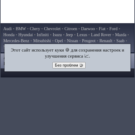
Audi
•
BMW
•
Chery
•
Chevrolet
•
Citroen
•
Daewoo
•
Fiat
•
Ford
•
Honda
•
Hyundai
•
Infiniti
•
Isuzu
•
Jeep
•
Lexus
•
Land Rover
•
Mazda
•
Mercedes-Benz
•
Mitsubishi
•
Opel
•
Nissan
•
Peugeot
•
Renault
•
Saab
•
Skoda
•
Subaru
•
Suzuki
•
Toyota
•
Volkswagen
•
Volvo
•
AvtoVAZ
Этот сайт использует куки 🍪 для сохранения настроек и
улучшения сервиса 📈.
AutoInstruction.ru
© 2020–2026
|
Полная версия
Карта сайта
|
Статьи
|
Контакты
|
Поиск по сайту
Без проблем 🤝