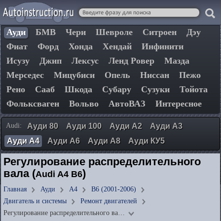
Ауди
БМВ
Чери
Шевроле
Ситроен
Дэу
Фиат
Форд
Хонда
Хендай
Инфинити
Исузу
Джип
Лексус
Ленд Ровер
Мазда
Мерседес
Мицубиси
Опель
Ниссан
Пежо
Рено
Сааб
Шкода
Субару
Сузуки
Тойота
Фольксваген
Вольво
АвтоВАЗ
Интересное
Audi:
Ауди 80
Ауди 100
Ауди А2
Ауди А3
Ауди А4
Ауди А6
Ауди А8
Ауди КУ5
Регулирование распределительного
вала (
)
Audi A4 B6
Главная
Ауди
А4
B6 (2001-2006)
Двигатель и системы
Ремонт двигателей
Регулирование распределительного ва…