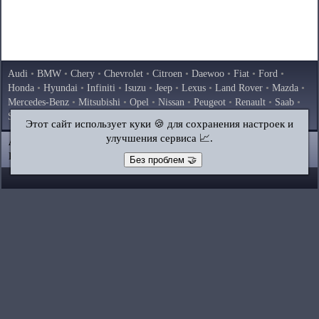
Audi
•
BMW
•
Chery
•
Chevrolet
•
Citroen
•
Daewoo
•
Fiat
•
Ford
•
Honda
•
Hyundai
•
Infiniti
•
Isuzu
•
Jeep
•
Lexus
•
Land Rover
•
Mazda
•
Mercedes-Benz
•
Mitsubishi
•
Opel
•
Nissan
•
Peugeot
•
Renault
•
Saab
•
Skoda
•
Subaru
•
Suzuki
•
Toyota
•
Volkswagen
•
Volvo
•
AvtoVAZ
Этот сайт использует куки 🍪 для сохранения настроек и
улучшения сервиса 📈.
AutoInstruction.ru
© 2020–2026
|
Полная версия
Карта сайта
|
Статьи
|
Контакты
|
Поиск по сайту
Без проблем 🤝