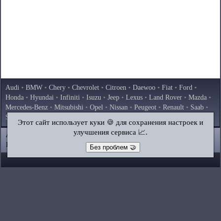
Audi
•
BMW
•
Chery
•
Chevrolet
•
Citroen
•
Daewoo
•
Fiat
•
Ford
•
Honda
•
Hyundai
•
Infiniti
•
Isuzu
•
Jeep
•
Lexus
•
Land Rover
•
Mazda
•
Mercedes-Benz
•
Mitsubishi
•
Opel
•
Nissan
•
Peugeot
•
Renault
•
Saab
•
Skoda
•
Subaru
•
Suzuki
•
Toyota
•
Volkswagen
•
Volvo
•
AvtoVAZ
Этот сайт использует куки 🍪 для сохранения настроек и
улучшения сервиса 📈.
AutoInstruction.ru
© 2020–2026
|
Полная версия
Карта сайта
|
Статьи
|
Контакты
|
Поиск по сайту
Без проблем 🤝