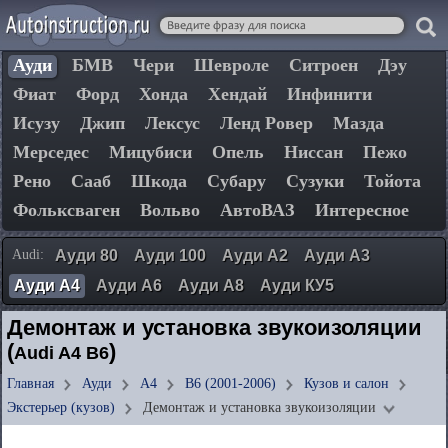
Ауди
БМВ
Чери
Шевроле
Ситроен
Дэу
Фиат
Форд
Хонда
Хендай
Инфинити
Исузу
Джип
Лексус
Ленд Ровер
Мазда
Мерседес
Мицубиси
Опель
Ниссан
Пежо
Рено
Сааб
Шкода
Субару
Сузуки
Тойота
Фольксваген
Вольво
АвтоВАЗ
Интересное
Audi:
Ауди 80
Ауди 100
Ауди А2
Ауди А3
Ауди А4
Ауди А6
Ауди А8
Ауди КУ5
Демонтаж и установка звукоизоляции
(
)
Audi A4 B6
Главная
Ауди
А4
B6 (2001-2006)
Кузов и салон
Экстерьер (кузов)
Демонтаж и установка звукоизоляции