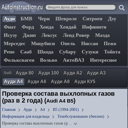
Ауди
БМВ
Чери
Шевроле
Ситроен
Дэу
Фиат
Форд
Хонда
Хендай
Инфинити
Исузу
Джип
Лексус
Ленд Ровер
Мазда
Мерседес
Мицубиси
Опель
Ниссан
Пежо
Рено
Сааб
Шкода
Субару
Сузуки
Тойота
Фольксваген
Вольво
АвтоВАЗ
Интересное
Audi:
Ауди 80
Ауди 100
Ауди А2
Ауди А3
Ауди А4
Ауди А6
Ауди А8
Ауди КУ5
Проверка состава выхлопных газов
(раз в 2 года) (
)
Audi A4 B5
Главная
Ауди
А4
B5 (1994-2001)
Информация для владельца
Техобслуживание (бензин)
Проверка состава выхлопных газов (р…